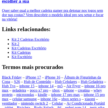
escolher a sua
Quer saber qual a melhor cadeira gamer pra detonar nos jogos sem
dor nas costas? Vem descobrir o modelo ideal pro seu setup e focar
na vitória!
Links relacionados:
Kit 2 Cadeiras Escritório
Kit 2
Kit Cadeiras Escritório
Kit Cadeiras
Kit Escritório
Termos mais procurados
Black Friday
–
iPhone 17
–
iPhone 16
–
Álbum de Figurinhas da
Copa
–
S26
–
Hub de Conteúdo
–
Hub Celulares
–
Hub Geladeira
–
Hub Tvs
–
iphone 15
–
iphone 14
–
ps5
–
Air Fryer
–
iphone 16 pro
max
–
geladeira
–
poco x7 pro
–
xbox
–
iphone
–
creatina
–
whey
protein
–
microondas
–
kindle
–
iphone 17 pro max
–
iphone 15 pro
max
–
celular samsung
–
iphone 16e
–
xbox series s
–
xiaomi
–
ventilador
–
nintendo switch 2
–
Celular
–
Ar Condicionado Portátil
–
tablet
–
Bicicleta
–
Body Splash
–
jbl
–
redmi note 14
–
tenis nike