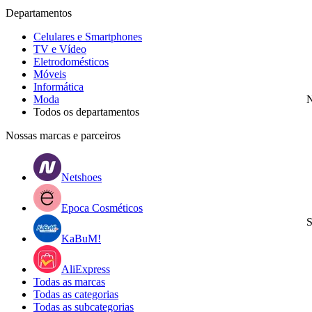
Departamentos
Celulares e Smartphones
TV e Vídeo
Eletrodomésticos
Móveis
Informática
Moda
N
Todos os departamentos
Nossas marcas e parceiros
Netshoes
Epoca Cosméticos
S
KaBuM!
AliExpress
Todas as marcas
Todas as categorias
Todas as subcategorias