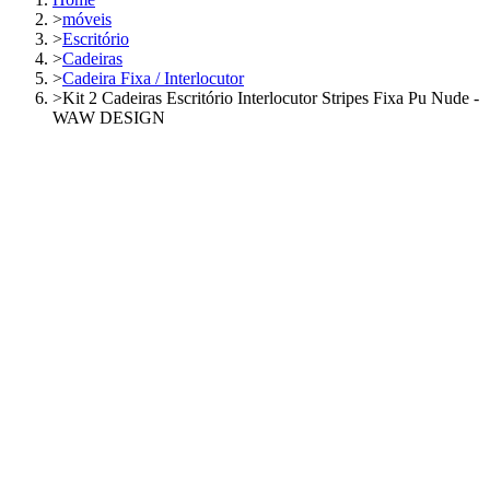
>
móveis
>
Escritório
>
Cadeiras
>
Cadeira Fixa / Interlocutor
>
Kit 2 Cadeiras Escritório Interlocutor Stripes Fixa Pu Nude -
WAW DESIGN