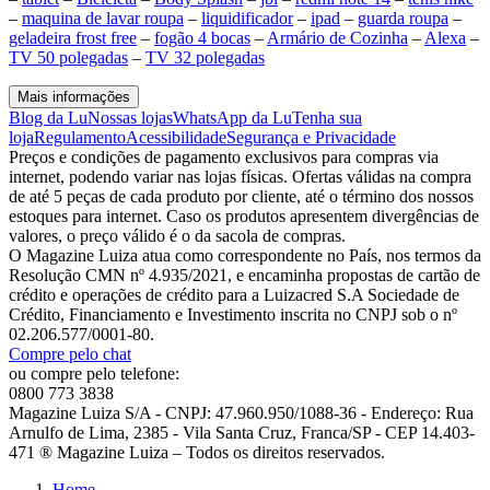
–
maquina de lavar roupa
–
liquidificador
–
ipad
–
guarda roupa
–
geladeira frost free
–
fogão 4 bocas
–
Armário de Cozinha
–
Alexa
–
TV 50 polegadas
–
TV 32 polegadas
Mais informações
Blog da Lu
Nossas lojas
WhatsApp da Lu
Tenha sua
loja
Regulamento
Acessibilidade
Segurança e Privacidade
Preços e condições de pagamento exclusivos para compras via
internet, podendo variar nas lojas físicas. Ofertas válidas na compra
de até 5 peças de cada produto por cliente, até o término dos nossos
estoques para internet. Caso os produtos apresentem divergências de
valores, o preço válido é o da sacola de compras.
O Magazine Luiza atua como correspondente no País, nos termos da
Resolução CMN nº 4.935/2021, e encaminha propostas de cartão de
crédito e operações de crédito para a Luizacred S.A Sociedade de
Crédito, Financiamento e Investimento inscrita no CNPJ sob o nº
02.206.577/0001-80.
Compre pelo chat
ou compre pelo telefone:
0800 773 3838
Magazine Luiza S/A - CNPJ: 47.960.950/1088-36 - Endereço: Rua
Arnulfo de Lima, 2385 - Vila Santa Cruz, Franca/SP - CEP 14.403-
471 ® Magazine Luiza – Todos os direitos reservados.
Home