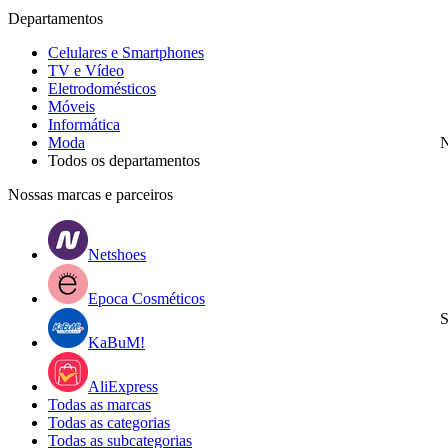
Departamentos
Celulares e Smartphones
TV e Vídeo
Eletrodomésticos
Móveis
Informática
Moda
N
Todos os departamentos
Nossas marcas e parceiros
Netshoes
Epoca Cosméticos
S
KaBuM!
AliExpress
Todas as marcas
Todas as categorias
Todas as subcategorias