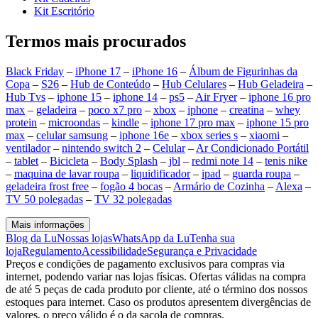
Kit Escritório
Termos mais procurados
Black Friday
–
iPhone 17
–
iPhone 16
–
Álbum de Figurinhas da
Copa
–
S26
–
Hub de Conteúdo
–
Hub Celulares
–
Hub Geladeira
–
Hub Tvs
–
iphone 15
–
iphone 14
–
ps5
–
Air Fryer
–
iphone 16 pro
max
–
geladeira
–
poco x7 pro
–
xbox
–
iphone
–
creatina
–
whey
protein
–
microondas
–
kindle
–
iphone 17 pro max
–
iphone 15 pro
max
–
celular samsung
–
iphone 16e
–
xbox series s
–
xiaomi
–
ventilador
–
nintendo switch 2
–
Celular
–
Ar Condicionado Portátil
–
tablet
–
Bicicleta
–
Body Splash
–
jbl
–
redmi note 14
–
tenis nike
–
maquina de lavar roupa
–
liquidificador
–
ipad
–
guarda roupa
–
geladeira frost free
–
fogão 4 bocas
–
Armário de Cozinha
–
Alexa
–
TV 50 polegadas
–
TV 32 polegadas
Mais informações
Blog da Lu
Nossas lojas
WhatsApp da Lu
Tenha sua
loja
Regulamento
Acessibilidade
Segurança e Privacidade
Preços e condições de pagamento exclusivos para compras via
internet, podendo variar nas lojas físicas. Ofertas válidas na compra
de até 5 peças de cada produto por cliente, até o término dos nossos
estoques para internet. Caso os produtos apresentem divergências de
valores, o preço válido é o da sacola de compras.