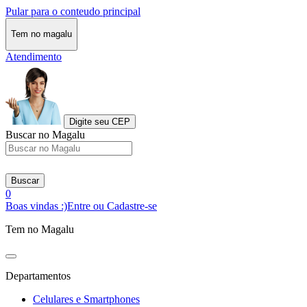
Pular para o conteudo principal
Tem no magalu
Atendimento
Digite seu CEP
Buscar no Magalu
Buscar
0
Boas vindas :)
Entre ou Cadastre-se
Tem no Magalu
Departamentos
Celulares e Smartphones