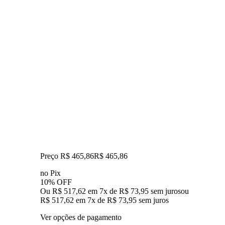
Preço R$ 465,86
R$
465
,
86
no Pix
10% OFF
Ou R$ 517,62 em 7x de R$ 73,95 sem juros
ou
R$ 517,62
em
7
x de
R$ 73,95
sem juros
Ver opções de pagamento