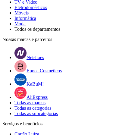
TV e Vídeo
Eletrodomésticos
Móveis
Informática
Moda
Todos os departamentos
Nossas marcas e parceiros
Netshoes
Epoca Cosméticos
KaBuM!
AliExpress
Todas as marcas
Todas as categorias
Todas as subcategorias
Serviços e benefícios
Cartão Luiza