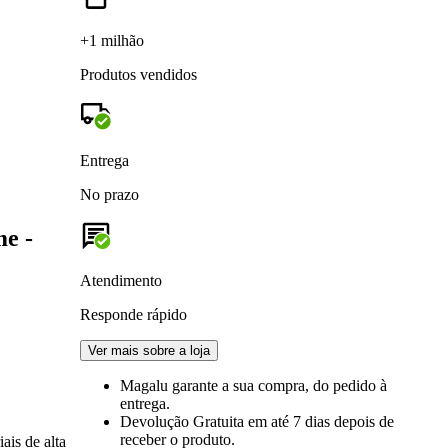
+1 milhão
Produtos vendidos
Entrega
No prazo
me -
Atendimento
Responde rápido
Ver mais sobre a loja
Magalu garante
a sua compra, do pedido à
entrega.
Devolução Gratuita
em até 7 dias depois de
receber o produto.
ais de alta