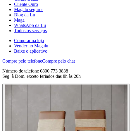
Cliente Ouro
Magalu seguros
Blog da Lu
Maga +
WhatsApp da Lu
Todos os serviços
Comprar na loja
Vender no Magalu
Baixe o aplicativo
Compre pelo telefone
Compre pelo chat
Número de telefone 0800 773 3838
Seg. à Dom. exceto feriados das 8h às 20h