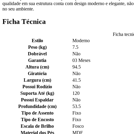
qualidade em sua estrutura conta com design moderno e elegante, não pe
no seu ambiente.
Ficha Técnica
Ficha tecn
Estilo
Moderno
Peso (kg)
7.5
Dobrável
Não
Garantia
03 Meses
Altura (cm)
94.5
Giratória
Não
Largura (cm)
41.5
Possui Rodízio
Não
Suporta Até (kg)
120
Possui Espaldar
Não
Profundidade (cm)
53.5
Tipo de Assento
Fixo
Tipo de Encosto
Fixo
Escala de Brilho
Fosco
Material dos Pés
MDF