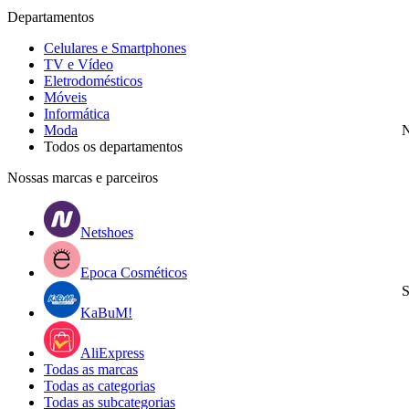
Departamentos
Celulares e Smartphones
TV e Vídeo
Eletrodomésticos
Móveis
Informática
Moda
N
Todos os departamentos
Nossas marcas e parceiros
Netshoes
Epoca Cosméticos
S
KaBuM!
AliExpress
Todas as marcas
Todas as categorias
Todas as subcategorias