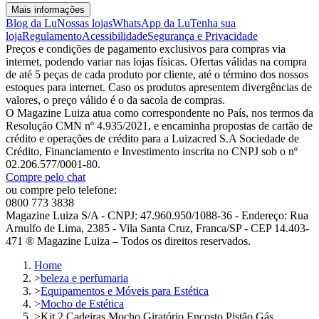
Mais informações
Blog da Lu
Nossas lojas
WhatsApp da Lu
Tenha sua
loja
Regulamento
Acessibilidade
Segurança e Privacidade
Preços e condições de pagamento exclusivos para compras via
internet, podendo variar nas lojas físicas. Ofertas válidas na compra
de até 5 peças de cada produto por cliente, até o término dos nossos
estoques para internet. Caso os produtos apresentem divergências de
valores, o preço válido é o da sacola de compras.
O Magazine Luiza atua como correspondente no País, nos termos da
Resolução CMN nº 4.935/2021, e encaminha propostas de cartão de
crédito e operações de crédito para a Luizacred S.A Sociedade de
Crédito, Financiamento e Investimento inscrita no CNPJ sob o nº
02.206.577/0001-80.
Compre pelo chat
ou compre pelo telefone:
0800 773 3838
Magazine Luiza S/A - CNPJ: 47.960.950/1088-36 - Endereço: Rua
Arnulfo de Lima, 2385 - Vila Santa Cruz, Franca/SP - CEP 14.403-
471 ® Magazine Luiza – Todos os direitos reservados.
Home
>
beleza e perfumaria
>
Equipamentos e Móveis para Estética
>
Mocho de Estética
>
Kit 2 Cadeiras Mocho Giratório Encosto Pistão Gás