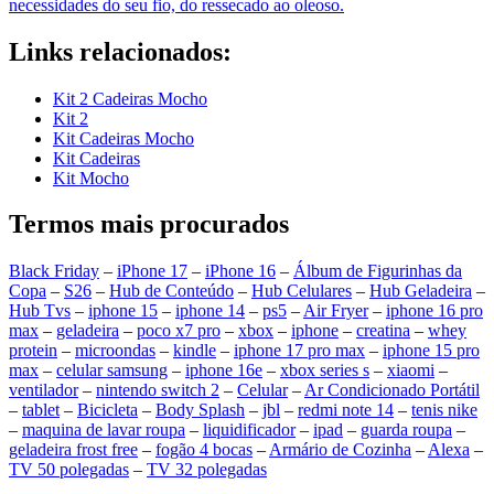
necessidades do seu fio, do ressecado ao oleoso.
Links relacionados:
Kit 2 Cadeiras Mocho
Kit 2
Kit Cadeiras Mocho
Kit Cadeiras
Kit Mocho
Termos mais procurados
Black Friday
–
iPhone 17
–
iPhone 16
–
Álbum de Figurinhas da
Copa
–
S26
–
Hub de Conteúdo
–
Hub Celulares
–
Hub Geladeira
–
Hub Tvs
–
iphone 15
–
iphone 14
–
ps5
–
Air Fryer
–
iphone 16 pro
max
–
geladeira
–
poco x7 pro
–
xbox
–
iphone
–
creatina
–
whey
protein
–
microondas
–
kindle
–
iphone 17 pro max
–
iphone 15 pro
max
–
celular samsung
–
iphone 16e
–
xbox series s
–
xiaomi
–
ventilador
–
nintendo switch 2
–
Celular
–
Ar Condicionado Portátil
–
tablet
–
Bicicleta
–
Body Splash
–
jbl
–
redmi note 14
–
tenis nike
–
maquina de lavar roupa
–
liquidificador
–
ipad
–
guarda roupa
–
geladeira frost free
–
fogão 4 bocas
–
Armário de Cozinha
–
Alexa
–
TV 50 polegadas
–
TV 32 polegadas