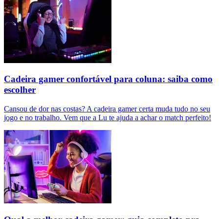
Cadeira gamer confortável para coluna: saiba como
escolher
Cansou de dor nas costas? A cadeira gamer certa muda tudo no seu
jogo e no trabalho. Vem que a Lu te ajuda a achar o match perfeito!