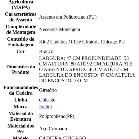
Agricultura
(MAPA)
Características
Assento em Poliuretano (PU)
do Assento
Complexidade
Necessita Montagem
de Montagem
Conteúdo da
Kit 2 Cadeiras Office Giratória Chicago PU
Embalagem
Cor
Branco
LARGURA: 47 CM PROFUNDIDADE: 53
CM ALTURA: 80 ATÉ 92 CM ALTURA ATÉ
Dimensões do
O ASSENTO: APROX. 45 CM ATÉ 57 CM
Produto
LARGURA DO ENCOSTO: 47 CM ALTURA
DO ENCOSTO: 53 CM
Funcionalidades
Giratório
da Cadeira
Linha
Chicago
Marca
Fratini
Material da
Polipropileno(PP)
Estrutura
Material dos
Aço Cromado
Pés
Modelo
CADEIRA CHICAGO