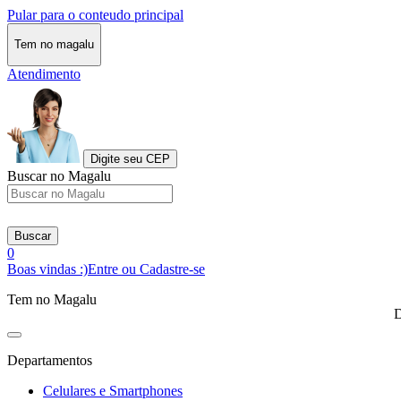
Pular para o conteudo principal
Tem no magalu
Atendimento
Digite seu CEP
Buscar no Magalu
Buscar
0
Boas vindas :)
Entre ou Cadastre-se
Tem no Magalu
D
Departamentos
Celulares e Smartphones