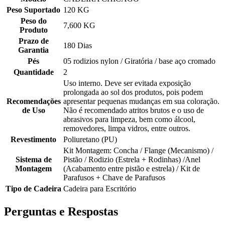
Peso Suportado
120 KG
Peso do
7,600 KG
Produto
Prazo de
180 Dias
Garantia
Pés
05 rodizios nylon / Giratória / base aço cromado
Quantidade
2
Uso interno. Deve ser evitada exposição
prolongada ao sol dos produtos, pois podem
Recomendações
apresentar pequenas mudanças em sua coloração.
de Uso
Não é recomendado atritos brutos e o uso de
abrasivos para limpeza, bem como álcool,
removedores, limpa vidros, entre outros.
Revestimento
Poliuretano (PU)
Kit Montagem: Concha / Flange (Mecanismo) /
Sistema de
Pistão / Rodizio (Estrela + Rodinhas) /Anel
Montagem
(Acabamento entre pistão e estrela) / Kit de
Parafusos + Chave de Parafusos
Tipo de Cadeira
Cadeira para Escritório
Perguntas e Respostas