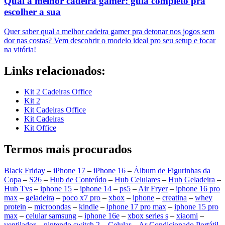
Qual a melhor cadeira gamer: guia completo pra
escolher a sua
Quer saber qual a melhor cadeira gamer pra detonar nos jogos sem
dor nas costas? Vem descobrir o modelo ideal pro seu setup e focar
na vitória!
Links relacionados:
Kit 2 Cadeiras Office
Kit 2
Kit Cadeiras Office
Kit Cadeiras
Kit Office
Termos mais procurados
Black Friday
–
iPhone 17
–
iPhone 16
–
Álbum de Figurinhas da
Copa
–
S26
–
Hub de Conteúdo
–
Hub Celulares
–
Hub Geladeira
–
Hub Tvs
–
iphone 15
–
iphone 14
–
ps5
–
Air Fryer
–
iphone 16 pro
max
–
geladeira
–
poco x7 pro
–
xbox
–
iphone
–
creatina
–
whey
protein
–
microondas
–
kindle
–
iphone 17 pro max
–
iphone 15 pro
max
–
celular samsung
–
iphone 16e
–
xbox series s
–
xiaomi
–
ventilador
–
nintendo switch 2
–
Celular
–
Ar Condicionado Portátil