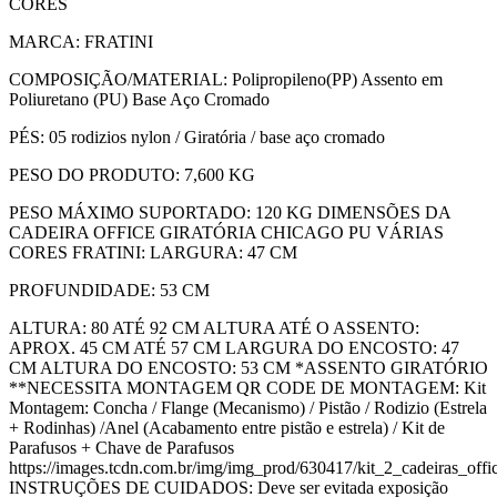
CORES
MARCA: FRATINI
COMPOSIÇÃO/MATERIAL: Polipropileno(PP) Assento em
Poliuretano (PU) Base Aço Cromado
PÉS: 05 rodizios nylon / Giratória / base aço cromado
PESO DO PRODUTO: 7,600 KG
PESO MÁXIMO SUPORTADO: 120 KG DIMENSÕES DA
CADEIRA OFFICE GIRATÓRIA CHICAGO PU VÁRIAS
CORES FRATINI: LARGURA: 47 CM
PROFUNDIDADE: 53 CM
ALTURA: 80 ATÉ 92 CM ALTURA ATÉ O ASSENTO:
APROX. 45 CM ATÉ 57 CM LARGURA DO ENCOSTO: 47
CM ALTURA DO ENCOSTO: 53 CM *ASSENTO GIRATÓRIO
**NECESSITA MONTAGEM QR CODE DE MONTAGEM: Kit
Montagem: Concha / Flange (Mecanismo) / Pistão / Rodizio (Estrela
+ Rodinhas) /Anel (Acabamento entre pistão e estrela) / Kit de
Parafusos + Chave de Parafusos
https://images.tcdn.com.br/img/img_prod/630417/kit_2_cadeiras_of
INSTRUÇÕES DE CUIDADOS: Deve ser evitada exposição