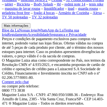
–
tablet
–
Bicicleta
–
Body Splash
–
jbl
–
redmi note 14
–
tenis nike
–
maquina de lavar roupa
–
liquidificador
–
ipad
–
guarda roupa
–
geladeira frost free
–
fogão 4 bocas
–
Armário de Cozinha
–
Alexa
–
TV 50 polegadas
–
TV 32 polegadas
Mais informações
Blog da Lu
Nossas lojas
WhatsApp da Lu
Tenha sua
loja
Regulamento
Acessibilidade
Segurança e Privacidade
Preços e condições de pagamento exclusivos para compras via
internet, podendo variar nas lojas físicas. Ofertas válidas na compra
de até 5 peças de cada produto por cliente, até o término dos nossos
estoques para internet. Caso os produtos apresentem divergências de
valores, o preço válido é o da sacola de compras.
O Magazine Luiza atua como correspondente no País, nos termos da
Resolução CMN nº 4.935/2021, e encaminha propostas de cartão de
crédito e operações de crédito para a Luizacred S.A Sociedade de
Crédito, Financiamento e Investimento inscrita no CNPJ sob o nº
02.206.577/0001-80.
Compre pelo chat
ou compre pelo telefone:
0800 773 3838
Magazine Luiza S/A - CNPJ: 47.960.950/1088-36 - Endereço: Rua
Arnulfo de Lima, 2385 - Vila Santa Cruz, Franca/SP - CEP 14.403-
471 ® Magazine Luiza – Todos os direitos reservados.