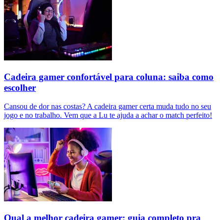
Cadeira gamer confortável para coluna: saiba como
escolher
Cansou de dor nas costas? A cadeira gamer certa muda tudo no seu
jogo e no trabalho. Vem que a Lu te ajuda a achar o match perfeito!
Qual a melhor cadeira gamer: guia completo pra