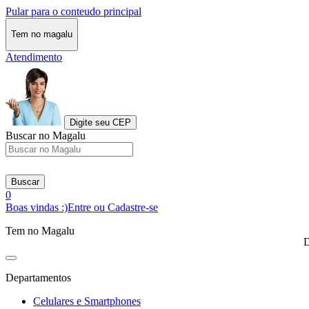
Pular para o conteudo principal
Tem no magalu
Atendimento
Digite seu CEP
Buscar no Magalu
Buscar
0
Boas vindas :)
Entre ou Cadastre-se
Tem no Magalu
D
Departamentos
Celulares e Smartphones