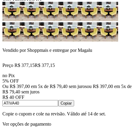
Vendido por
Shoppmais
e entregue por
Magalu
Preço R$ 377,15
R$
377
,
15
no Pix
5% OFF
Ou R$ 397,00 em 5x de R$ 79,40 sem juros
ou
R$ 397,00
em
5
x de
R$ 79,40
sem juros
R$ 40 OFF
Copiar
Copie o cupom e cole na revisão. Válido até
14 de set
.
Ver opções de pagamento