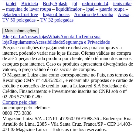
–
tablet
–
Bicicleta
–
Body Splash
–
jbl
–
redmi note 14
–
tenis nike
–
maquina de lavar roupa
–
liquidificador
–
ipad
–
guarda roupa
–
geladeira frost free
–
fogão 4 bocas
–
Armário de Cozinha
–
Alexa
–
TV 50 polegadas
–
TV 32 polegadas
Mais informações
Blog da Lu
Nossas lojas
WhatsApp da Lu
Tenha sua
loja
Regulamento
Acessibilidade
Segurança e Privacidade
Preços e condições de pagamento exclusivos para compras via
internet, podendo variar nas lojas físicas. Ofertas válidas na compra
de até 5 peças de cada produto por cliente, até o término dos nossos
estoques para internet. Caso os produtos apresentem divergências de
valores, o preço válido é o da sacola de compras.
O Magazine Luiza atua como correspondente no País, nos termos da
Resolução CMN nº 4.935/2021, e encaminha propostas de cartão de
crédito e operações de crédito para a Luizacred S.A Sociedade de
Crédito, Financiamento e Investimento inscrita no CNPJ sob o nº
02.206.577/0001-80.
Compre pelo chat
ou compre pelo telefone:
0800 773 3838
Magazine Luiza S/A - CNPJ: 47.960.950/1088-36 - Endereço: Rua
Arnulfo de Lima, 2385 - Vila Santa Cruz, Franca/SP - CEP 14.403-
471 ® Magazine Luiza – Todos os direitos reservados.