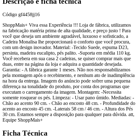
Descrição e ficha técnica
Código
gf4458jj16
ShoppMais+ Viva essa Experiência !!! Loja de fábrica, utilizamos
na fabricação matéria prima de alta qualidade, e preço justo ! Para
você que deseja um ambiente agradável, luxuoso e sofisticado, a
Cadeira Monalisa lhe proporcionará o conforto que você procura,
com um design inovador. Material: -Tecido Suede, espuma D23,
persinta, madeira eucalipto, pés palito. -Suporta em média 110 kg.
Você recebera em sua casa 2 cadeiras, se quiser comprar mais que
duas, entre na página da loja e adquira a quantidade desejada.
Garantia: - A fábrica garante 1 meses. Não nos responsabilizamos
pela montagem após o recebimento, e nenhum ato de inadimplência
na hora da entrega. Imagem do anúncio pode sofrer uma pequena
diferença na tonalidade do produto, por conta dos programas que
executam o carregamento da imagem. Montagem: -Necessita
somente rosquear os pés. Limpeza: - Usar pano úmido. Mediadas: -
Chão ao acento 90 cm. - Chão ao encosto 48 cm. - Profundidade do
acento ao encosto 45 cm. -Laterais 58 cm / 46 cm. - Altura dos Pés
30 cm. Estamos sempre a disposição para qualquer para dúvida. att,
Equipe ShoppMais+
Ficha Técnica