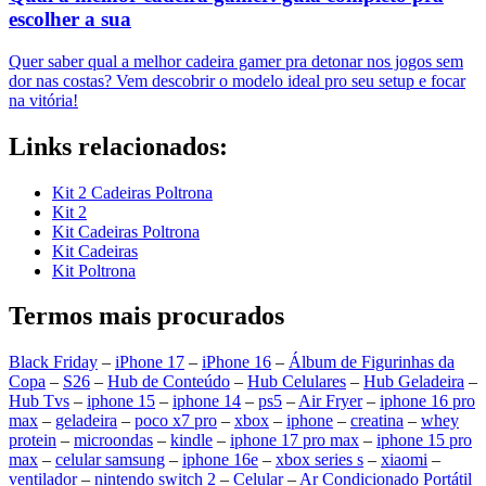
escolher a sua
Quer saber qual a melhor cadeira gamer pra detonar nos jogos sem
dor nas costas? Vem descobrir o modelo ideal pro seu setup e focar
na vitória!
Links relacionados:
Kit 2 Cadeiras Poltrona
Kit 2
Kit Cadeiras Poltrona
Kit Cadeiras
Kit Poltrona
Termos mais procurados
Black Friday
–
iPhone 17
–
iPhone 16
–
Álbum de Figurinhas da
Copa
–
S26
–
Hub de Conteúdo
–
Hub Celulares
–
Hub Geladeira
–
Hub Tvs
–
iphone 15
–
iphone 14
–
ps5
–
Air Fryer
–
iphone 16 pro
max
–
geladeira
–
poco x7 pro
–
xbox
–
iphone
–
creatina
–
whey
protein
–
microondas
–
kindle
–
iphone 17 pro max
–
iphone 15 pro
max
–
celular samsung
–
iphone 16e
–
xbox series s
–
xiaomi
–
ventilador
–
nintendo switch 2
–
Celular
–
Ar Condicionado Portátil