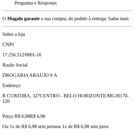
Perguntas e Respostas
O
Magalu garante
a sua compra, do pedido à entrega.
Saiba mais
Sobre a loja
CNPJ
17.256.512/0001-16
Razão Social
DROGARIA ARAUJO S A
Endereço
R CURITIBA, 327
CENTRO - BELO HORIZONTE/MG
30170-
120
Preço R$ 6,98
R$
6
,
98
Ou 1x de R$ 6,98 sem juros
ou
1
x de
R$ 6,98
sem juros