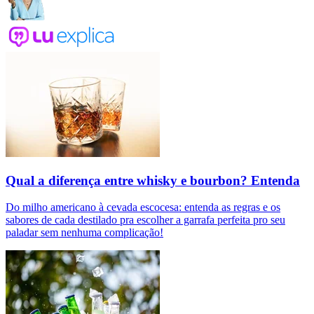
Qual a diferença entre whisky e bourbon? Entenda
Do milho americano à cevada escocesa: entenda as regras e os
sabores de cada destilado pra escolher a garrafa perfeita pro seu
paladar sem nenhuma complicação!