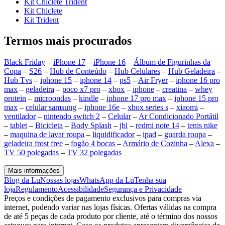
Kit Chiclete Trident
Kit Chiclete
Kit Trident
Termos mais procurados
Black Friday
–
iPhone 17
–
iPhone 16
–
Álbum de Figurinhas da
Copa
–
S26
–
Hub de Conteúdo
–
Hub Celulares
–
Hub Geladeira
–
Hub Tvs
–
iphone 15
–
iphone 14
–
ps5
–
Air Fryer
–
iphone 16 pro
max
–
geladeira
–
poco x7 pro
–
xbox
–
iphone
–
creatina
–
whey
protein
–
microondas
–
kindle
–
iphone 17 pro max
–
iphone 15 pro
max
–
celular samsung
–
iphone 16e
–
xbox series s
–
xiaomi
–
ventilador
–
nintendo switch 2
–
Celular
–
Ar Condicionado Portátil
–
tablet
–
Bicicleta
–
Body Splash
–
jbl
–
redmi note 14
–
tenis nike
–
maquina de lavar roupa
–
liquidificador
–
ipad
–
guarda roupa
–
geladeira frost free
–
fogão 4 bocas
–
Armário de Cozinha
–
Alexa
–
TV 50 polegadas
–
TV 32 polegadas
Mais informações
Blog da Lu
Nossas lojas
WhatsApp da Lu
Tenha sua
loja
Regulamento
Acessibilidade
Segurança e Privacidade
Preços e condições de pagamento exclusivos para compras via
internet, podendo variar nas lojas físicas. Ofertas válidas na compra
de até 5 peças de cada produto por cliente, até o término dos nossos