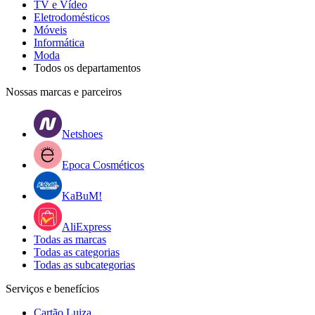
TV e Vídeo
Eletrodomésticos
Móveis
Informática
Moda
Todos os departamentos
Nossas marcas e parceiros
Netshoes
Epoca Cosméticos
KaBuM!
AliExpress
Todas as marcas
Todas as categorias
Todas as subcategorias
Serviços e benefícios
Cartão Luiza