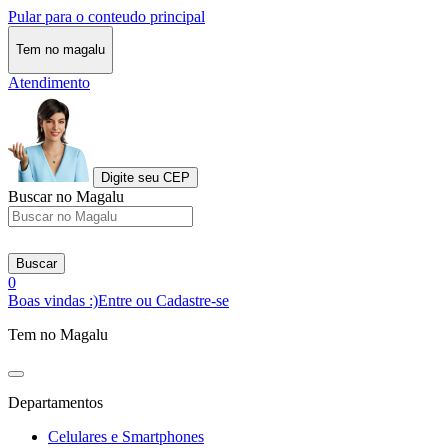
Pular para o conteudo principal
Tem no magalu
Atendimento
Digite seu CEP
Buscar no Magalu
Buscar
0
Boas vindas :)
Entre ou Cadastre-se
Tem no Magalu
Departamentos
Celulares e Smartphones