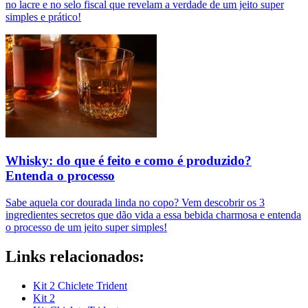
no lacre e no selo fiscal que revelam a verdade de um jeito super
simples e prático!
Whisky: do que é feito e como é produzido?
Entenda o processo
Sabe aquela cor dourada linda no copo? Vem descobrir os 3
ingredientes secretos que dão vida a essa bebida charmosa e entenda
o processo de um jeito super simples!
Links relacionados:
Kit 2 Chiclete Trident
Kit 2