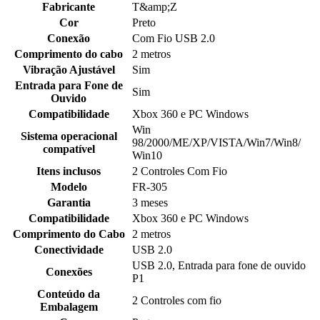
Fabricante
T&amp;Z
Cor
Preto
Conexão
Com Fio USB 2.0
Comprimento do cabo
2 metros
Vibração Ajustável
Sim
Entrada para Fone de
Sim
Ouvido
Compatibilidade
Xbox 360 e PC Windows
Win
Sistema operacional
98/2000/ME/XP/VISTA/Win7/Win8/
compatível
Win10
Itens inclusos
2 Controles Com Fio
Modelo
FR-305
Garantia
3 meses
Compatibilidade
Xbox 360 e PC Windows
Comprimento do Cabo
2 metros
Conectividade
USB 2.0
USB 2.0, Entrada para fone de ouvido
Conexões
P1
Conteúdo da
2 Controles com fio
Embalagem