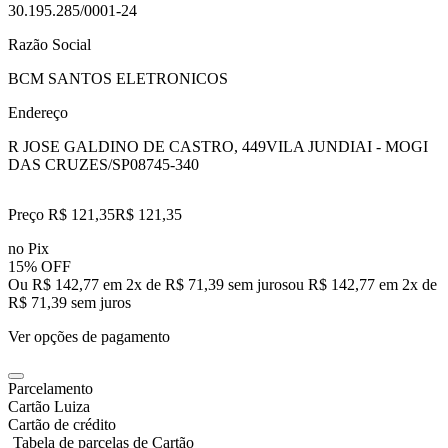
30.195.285/0001-24
Razão Social
BCM SANTOS ELETRONICOS
Endereço
R JOSE GALDINO DE CASTRO, 449
VILA JUNDIAI - MOGI
DAS CRUZES/SP
08745-340
Preço R$ 121,35
R$
121
,
35
no Pix
15% OFF
Ou R$ 142,77 em 2x de R$ 71,39 sem juros
ou
R$ 142,77
em
2
x de
R$ 71,39
sem juros
Ver opções de pagamento
Parcelamento
Cartão Luiza
Cartão de crédito
Tabela de parcelas de Cartão