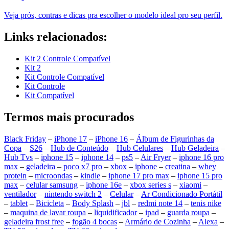
Veja prós, contras e dicas pra escolher o modelo ideal pro seu perfil.
Links relacionados:
Kit 2 Controle Compatível
Kit 2
Kit Controle Compatível
Kit Controle
Kit Compatível
Termos mais procurados
Black Friday
–
iPhone 17
–
iPhone 16
–
Álbum de Figurinhas da
Copa
–
S26
–
Hub de Conteúdo
–
Hub Celulares
–
Hub Geladeira
–
Hub Tvs
–
iphone 15
–
iphone 14
–
ps5
–
Air Fryer
–
iphone 16 pro
max
–
geladeira
–
poco x7 pro
–
xbox
–
iphone
–
creatina
–
whey
protein
–
microondas
–
kindle
–
iphone 17 pro max
–
iphone 15 pro
max
–
celular samsung
–
iphone 16e
–
xbox series s
–
xiaomi
–
ventilador
–
nintendo switch 2
–
Celular
–
Ar Condicionado Portátil
–
tablet
–
Bicicleta
–
Body Splash
–
jbl
–
redmi note 14
–
tenis nike
–
maquina de lavar roupa
–
liquidificador
–
ipad
–
guarda roupa
–
geladeira frost free
–
fogão 4 bocas
–
Armário de Cozinha
–
Alexa
–