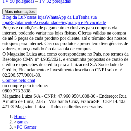
TV 50 polegadas
–
TV 32 polegadas
Mais informações
Blog da Lu
Nossas lojas
WhatsApp da Lu
Tenha sua
loja
Regulamento
Acessibilidade
Segurança e Privacidade
Preços e condições de pagamento exclusivos para compras via
internet, podendo variar nas lojas físicas. Ofertas válidas na compra
de até 5 peças de cada produto por cliente, até o término dos nossos
estoques para internet. Caso os produtos apresentem divergências de
valores, o preço válido é o da sacola de compras.
O Magazine Luiza atua como correspondente no País, nos termos da
Resolução CMN nº 4.935/2021, e encaminha propostas de cartão de
crédito e operações de crédito para a Luizacred S.A Sociedade de
Crédito, Financiamento e Investimento inscrita no CNPJ sob o nº
02.206.577/0001-80.
Compre pelo chat
ou compre pelo telefone:
0800 773 3838
Magazine Luiza S/A - CNPJ: 47.960.950/1088-36 - Endereço: Rua
Arnulfo de Lima, 2385 - Vila Santa Cruz, Franca/SP - CEP 14.403-
471 ® Magazine Luiza – Todos os direitos reservados.
Home
>
games
>
PC Gamer