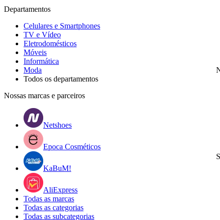
Departamentos
Celulares e Smartphones
TV e Vídeo
Eletrodomésticos
Móveis
Informática
Moda
N
Todos os departamentos
Nossas marcas e parceiros
Netshoes
Epoca Cosméticos
S
KaBuM!
AliExpress
Todas as marcas
Todas as categorias
Todas as subcategorias