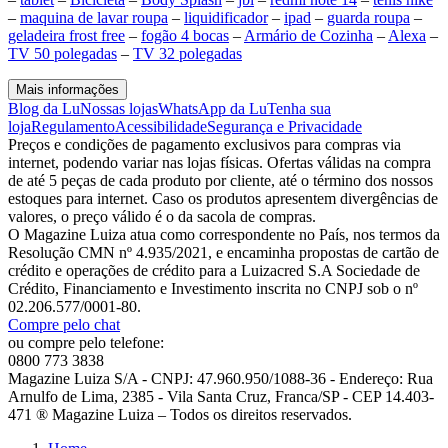
–
maquina de lavar roupa
–
liquidificador
–
ipad
–
guarda roupa
–
geladeira frost free
–
fogão 4 bocas
–
Armário de Cozinha
–
Alexa
–
TV 50 polegadas
–
TV 32 polegadas
Mais informações
Blog da Lu
Nossas lojas
WhatsApp da Lu
Tenha sua
loja
Regulamento
Acessibilidade
Segurança e Privacidade
Preços e condições de pagamento exclusivos para compras via
internet, podendo variar nas lojas físicas. Ofertas válidas na compra
de até 5 peças de cada produto por cliente, até o término dos nossos
estoques para internet. Caso os produtos apresentem divergências de
valores, o preço válido é o da sacola de compras.
O Magazine Luiza atua como correspondente no País, nos termos da
Resolução CMN nº 4.935/2021, e encaminha propostas de cartão de
crédito e operações de crédito para a Luizacred S.A Sociedade de
Crédito, Financiamento e Investimento inscrita no CNPJ sob o nº
02.206.577/0001-80.
Compre pelo chat
ou compre pelo telefone:
0800 773 3838
Magazine Luiza S/A - CNPJ: 47.960.950/1088-36 - Endereço: Rua
Arnulfo de Lima, 2385 - Vila Santa Cruz, Franca/SP - CEP 14.403-
471 ® Magazine Luiza – Todos os direitos reservados.