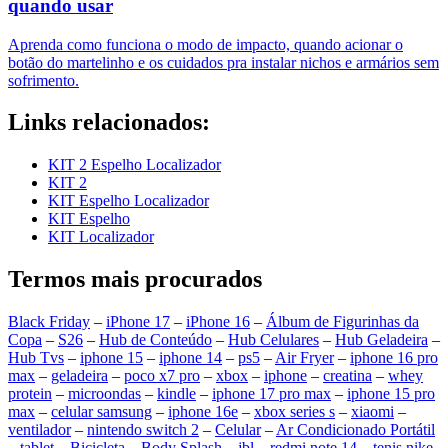
quando usar
Aprenda como funciona o modo de impacto, quando acionar o
botão do martelinho e os cuidados pra instalar nichos e armários sem
sofrimento.
Links relacionados:
KIT 2 Espelho Localizador
KIT 2
KIT Espelho Localizador
KIT Espelho
KIT Localizador
Termos mais procurados
Black Friday
–
iPhone 17
–
iPhone 16
–
Álbum de Figurinhas da
Copa
–
S26
–
Hub de Conteúdo
–
Hub Celulares
–
Hub Geladeira
–
Hub Tvs
–
iphone 15
–
iphone 14
–
ps5
–
Air Fryer
–
iphone 16 pro
max
–
geladeira
–
poco x7 pro
–
xbox
–
iphone
–
creatina
–
whey
protein
–
microondas
–
kindle
–
iphone 17 pro max
–
iphone 15 pro
max
–
celular samsung
–
iphone 16e
–
xbox series s
–
xiaomi
–
ventilador
–
nintendo switch 2
–
Celular
–
Ar Condicionado Portátil
–
tablet
–
Bicicleta
–
Body Splash
–
jbl
–
redmi note 14
–
tenis nike