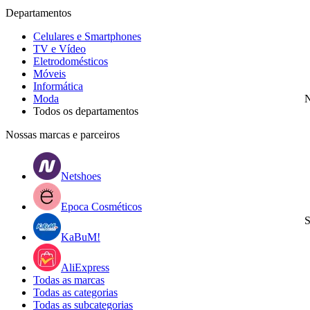
Departamentos
Celulares e Smartphones
TV e Vídeo
Eletrodomésticos
Móveis
Informática
Moda
N
Todos os departamentos
Nossas marcas e parceiros
Netshoes
Epoca Cosméticos
S
KaBuM!
AliExpress
Todas as marcas
Todas as categorias
Todas as subcategorias