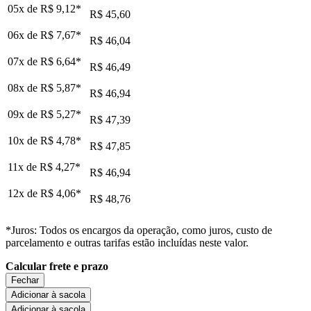
05x de
R$ 9,12
*
R$ 45,60
06x de
R$ 7,67
*
R$ 46,04
07x de
R$ 6,64
*
R$ 46,49
08x de
R$ 5,87
*
R$ 46,94
09x de
R$ 5,27
*
R$ 47,39
10x de
R$ 4,78
*
R$ 47,85
11x de
R$ 4,27
*
R$ 46,94
12x de
R$ 4,06
*
R$ 48,76
*Juros: Todos os encargos da operação, como juros, custo de
parcelamento e outras tarifas estão incluídas neste valor.
Calcular frete e prazo
Fechar
Adicionar à sacola
Adicionar à sacola