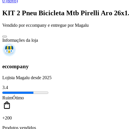
0 (novo)
KIT 2 Pneu Bicicleta Mtb Pirelli Aro 26x1
Vendido por
eccompany
e entregue por
Magalu
Informações da loja
eccompany
Lojista Magalu desde 2025
3.4
Ruim
Ótimo
+200
Produtos vendidos