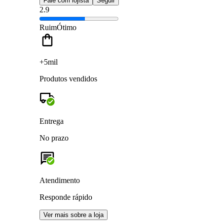
Fale com lojista
Seguir
2.9
Ruim
Ótimo
+5mil
Produtos vendidos
Entrega
No prazo
Atendimento
Responde rápido
Ver mais sobre a loja