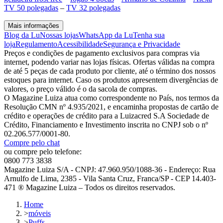
TV 50 polegadas
–
TV 32 polegadas
Mais informações
Blog da Lu
Nossas lojas
WhatsApp da Lu
Tenha sua
loja
Regulamento
Acessibilidade
Segurança e Privacidade
Preços e condições de pagamento exclusivos para compras via
internet, podendo variar nas lojas físicas. Ofertas válidas na compra
de até 5 peças de cada produto por cliente, até o término dos nossos
estoques para internet. Caso os produtos apresentem divergências de
valores, o preço válido é o da sacola de compras.
O Magazine Luiza atua como correspondente no País, nos termos da
Resolução CMN nº 4.935/2021, e encaminha propostas de cartão de
crédito e operações de crédito para a Luizacred S.A Sociedade de
Crédito, Financiamento e Investimento inscrita no CNPJ sob o nº
02.206.577/0001-80.
Compre pelo chat
ou compre pelo telefone:
0800 773 3838
Magazine Luiza S/A - CNPJ: 47.960.950/1088-36 - Endereço: Rua
Arnulfo de Lima, 2385 - Vila Santa Cruz, Franca/SP - CEP 14.403-
471 ® Magazine Luiza – Todos os direitos reservados.
Home
>
móveis
>
Puffs