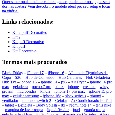
Quer saber qual a melhor cadeira gamer pra detonar nos jogos sem
dor nas costas? Vem descobrir o modelo ideal pro seu setup e focar
na vitória!
Links relacionados:
Kit 2 puff Decorativo
Kit 2
Kit puff Decorativo
Kit puff
Kit Decorativo
Termos mais procurados
Black Friday
–
iPhone 17
–
iPhone 16
–
Álbum de Figurinhas da
Copa
–
S26
–
Hub de Conteúdo
–
Hub Celulares
–
Hub Geladeira
–
Hub Tvs
–
iphone 15
–
iphone 14
–
ps5
–
Air Fryer
–
iphone 16 pro
max
–
geladeira
–
poco x7 pro
–
xbox
–
iphone
–
creatina
–
whey
protein
–
microondas
–
kindle
–
iphone 17 pro max
–
iphone 15 pro
max
–
celular samsung
–
iphone 16e
–
xbox series s
–
xiaomi
–
ventilador
–
nintendo switch 2
–
Celular
–
Ar Condicionado Portátil
–
tablet
–
Bicicleta
–
Body Splash
–
jbl
–
redmi note 14
–
tenis nike
–
maquina de lavar roupa
–
liquidificador
–
ipad
–
guarda roupa
–
geladeira frost free
–
fogão 4 bocas
–
Armário de Cozinha
–
Alexa
–