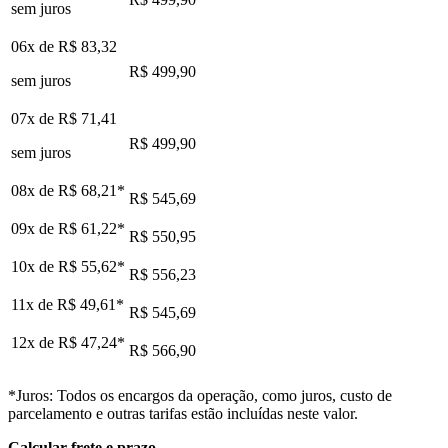
sem juros
06x de
R$ 83,32
R$ 499,90
sem juros
07x de
R$ 71,41
R$ 499,90
sem juros
08x de
R$ 68,21
*
R$ 545,69
09x de
R$ 61,22
*
R$ 550,95
10x de
R$ 55,62
*
R$ 556,23
11x de
R$ 49,61
*
R$ 545,69
12x de
R$ 47,24
*
R$ 566,90
*Juros: Todos os encargos da operação, como juros, custo de
parcelamento e outras tarifas estão incluídas neste valor.
Calcular frete e prazo