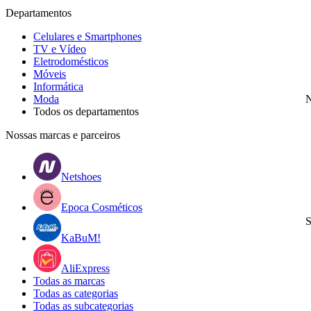
Departamentos
Celulares e Smartphones
TV e Vídeo
Eletrodomésticos
Móveis
Informática
Moda
N
Todos os departamentos
Nossas marcas e parceiros
Netshoes
Epoca Cosméticos
S
KaBuM!
AliExpress
Todas as marcas
Todas as categorias
Todas as subcategorias