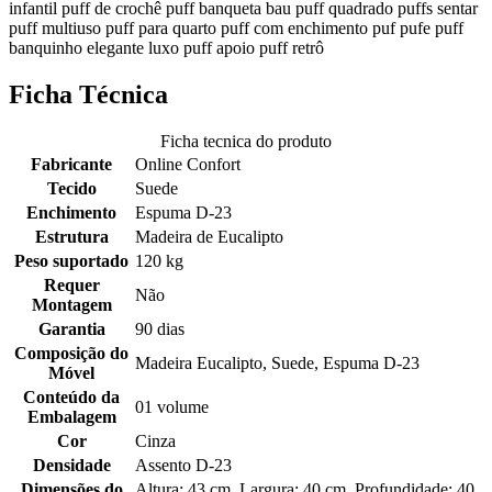
infantil puff de crochê puff banqueta bau puff quadrado puffs sentar
puff multiuso puff para quarto puff com enchimento puf pufe puff
banquinho elegante luxo puff apoio puff retrô
Ficha Técnica
Ficha tecnica do produto
Fabricante
Online Confort
Tecido
Suede
Enchimento
Espuma D-23
Estrutura
Madeira de Eucalipto
Peso suportado
120 kg
Requer
Não
Montagem
Garantia
90 dias
Composição do
Madeira Eucalipto, Suede, Espuma D-23
Móvel
Conteúdo da
01 volume
Embalagem
Cor
Cinza
Densidade
Assento D-23
Dimensões do
Altura: 43 cm, Largura: 40 cm, Profundidade: 40