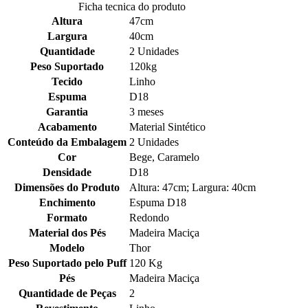
Ficha tecnica do produto
Altura
47cm
Largura
40cm
Quantidade
2 Unidades
Peso Suportado
120kg
Tecido
Linho
Espuma
D18
Garantia
3 meses
Acabamento
Material Sintético
Conteúdo da Embalagem
2 Unidades
Cor
Bege, Caramelo
Densidade
D18
Dimensões do Produto
Altura: 47cm; Largura: 40cm
Enchimento
Espuma D18
Formato
Redondo
Material dos Pés
Madeira Maciça
Modelo
Thor
Peso Suportado pelo Puff
120 Kg
Pés
Madeira Maciça
Quantidade de Peças
2