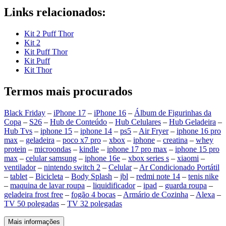
Links relacionados:
Kit 2 Puff Thor
Kit 2
Kit Puff Thor
Kit Puff
Kit Thor
Termos mais procurados
Black Friday
–
iPhone 17
–
iPhone 16
–
Álbum de Figurinhas da
Copa
–
S26
–
Hub de Conteúdo
–
Hub Celulares
–
Hub Geladeira
–
Hub Tvs
–
iphone 15
–
iphone 14
–
ps5
–
Air Fryer
–
iphone 16 pro
max
–
geladeira
–
poco x7 pro
–
xbox
–
iphone
–
creatina
–
whey
protein
–
microondas
–
kindle
–
iphone 17 pro max
–
iphone 15 pro
max
–
celular samsung
–
iphone 16e
–
xbox series s
–
xiaomi
–
ventilador
–
nintendo switch 2
–
Celular
–
Ar Condicionado Portátil
–
tablet
–
Bicicleta
–
Body Splash
–
jbl
–
redmi note 14
–
tenis nike
–
maquina de lavar roupa
–
liquidificador
–
ipad
–
guarda roupa
–
geladeira frost free
–
fogão 4 bocas
–
Armário de Cozinha
–
Alexa
–
TV 50 polegadas
–
TV 32 polegadas
Mais informações