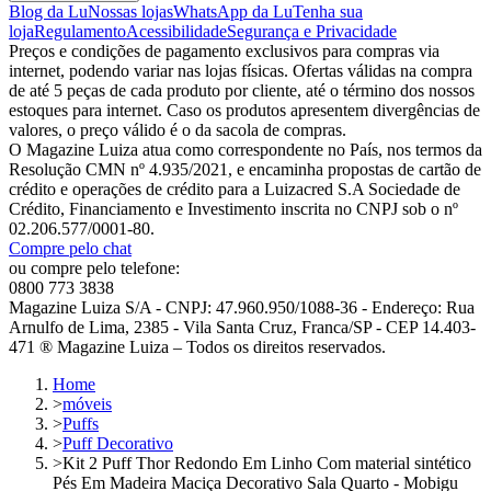
Blog da Lu
Nossas lojas
WhatsApp da Lu
Tenha sua
loja
Regulamento
Acessibilidade
Segurança e Privacidade
Preços e condições de pagamento exclusivos para compras via
internet, podendo variar nas lojas físicas. Ofertas válidas na compra
de até 5 peças de cada produto por cliente, até o término dos nossos
estoques para internet. Caso os produtos apresentem divergências de
valores, o preço válido é o da sacola de compras.
O Magazine Luiza atua como correspondente no País, nos termos da
Resolução CMN nº 4.935/2021, e encaminha propostas de cartão de
crédito e operações de crédito para a Luizacred S.A Sociedade de
Crédito, Financiamento e Investimento inscrita no CNPJ sob o nº
02.206.577/0001-80.
Compre pelo chat
ou compre pelo telefone:
0800 773 3838
Magazine Luiza S/A - CNPJ: 47.960.950/1088-36 - Endereço: Rua
Arnulfo de Lima, 2385 - Vila Santa Cruz, Franca/SP - CEP 14.403-
471 ® Magazine Luiza – Todos os direitos reservados.
Home
>
móveis
>
Puffs
>
Puff Decorativo
>
Kit 2 Puff Thor Redondo Em Linho Com material sintético
Pés Em Madeira Maciça Decorativo Sala Quarto - Mobigu