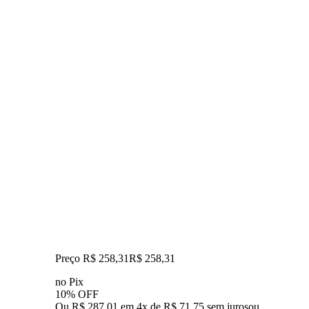
Preço R$ 258,31
R$
258
,
31
no Pix
10% OFF
Ou R$ 287,01 em 4x de R$ 71,75 sem juros
ou