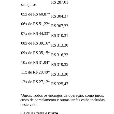
R$ 287,01
sem juros
05x de
R$ 60,87
*
R$ 304,37
06x de
R$ 51,22
*
R$ 307,33
07x de
R$ 44,33
*
R$ 310,31
08x de
R$ 39,16
*
R$ 313,30
09x de
R$ 35,15
*
R$ 316,32
10x de
R$ 31,94
*
R$ 319,35
11x de
R$ 28,48
*
R$ 313,30
12x de
R$ 27,12
*
R$ 325,47
*Juros: Todos os encargos da operação, como juros,
custo de parcelamento e outras tarifas estão incluídas
neste valor.
Calcular frete e prazo