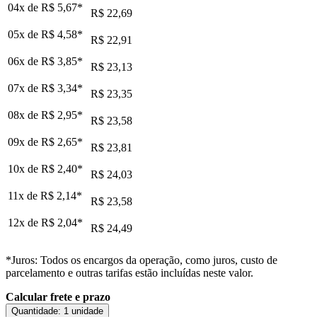
04x de
R$ 5,67
*
R$ 22,69
05x de
R$ 4,58
*
R$ 22,91
06x de
R$ 3,85
*
R$ 23,13
07x de
R$ 3,34
*
R$ 23,35
08x de
R$ 2,95
*
R$ 23,58
09x de
R$ 2,65
*
R$ 23,81
10x de
R$ 2,40
*
R$ 24,03
11x de
R$ 2,14
*
R$ 23,58
12x de
R$ 2,04
*
R$ 24,49
*Juros: Todos os encargos da operação, como juros, custo de
parcelamento e outras tarifas estão incluídas neste valor.
Calcular frete e prazo
Quantidade:
1 unidade