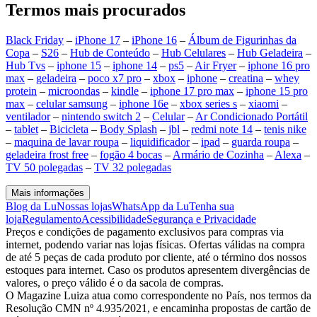
Termos mais procurados
Black Friday
–
iPhone 17
–
iPhone 16
–
Álbum de Figurinhas da
Copa
–
S26
–
Hub de Conteúdo
–
Hub Celulares
–
Hub Geladeira
–
Hub Tvs
–
iphone 15
–
iphone 14
–
ps5
–
Air Fryer
–
iphone 16 pro
max
–
geladeira
–
poco x7 pro
–
xbox
–
iphone
–
creatina
–
whey
protein
–
microondas
–
kindle
–
iphone 17 pro max
–
iphone 15 pro
max
–
celular samsung
–
iphone 16e
–
xbox series s
–
xiaomi
–
ventilador
–
nintendo switch 2
–
Celular
–
Ar Condicionado Portátil
–
tablet
–
Bicicleta
–
Body Splash
–
jbl
–
redmi note 14
–
tenis nike
–
maquina de lavar roupa
–
liquidificador
–
ipad
–
guarda roupa
–
geladeira frost free
–
fogão 4 bocas
–
Armário de Cozinha
–
Alexa
–
TV 50 polegadas
–
TV 32 polegadas
Mais informações
Blog da Lu
Nossas lojas
WhatsApp da Lu
Tenha sua
loja
Regulamento
Acessibilidade
Segurança e Privacidade
Preços e condições de pagamento exclusivos para compras via
internet, podendo variar nas lojas físicas. Ofertas válidas na compra
de até 5 peças de cada produto por cliente, até o término dos nossos
estoques para internet. Caso os produtos apresentem divergências de
valores, o preço válido é o da sacola de compras.
O Magazine Luiza atua como correspondente no País, nos termos da
Resolução CMN nº 4.935/2021, e encaminha propostas de cartão de