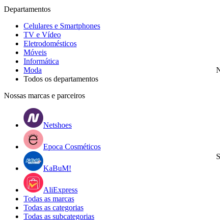
Departamentos
Celulares e Smartphones
TV e Vídeo
Eletrodomésticos
Móveis
Informática
Moda
N
Todos os departamentos
Nossas marcas e parceiros
Netshoes
Epoca Cosméticos
S
KaBuM!
AliExpress
Todas as marcas
Todas as categorias
Todas as subcategorias