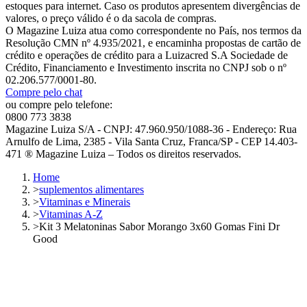
estoques para internet. Caso os produtos apresentem divergências de
valores, o preço válido é o da sacola de compras.
O Magazine Luiza atua como correspondente no País, nos termos da
Resolução CMN nº 4.935/2021, e encaminha propostas de cartão de
crédito e operações de crédito para a Luizacred S.A Sociedade de
Crédito, Financiamento e Investimento inscrita no CNPJ sob o nº
02.206.577/0001-80.
Compre pelo chat
ou compre pelo telefone:
0800 773 3838
Magazine Luiza S/A - CNPJ: 47.960.950/1088-36 - Endereço: Rua
Arnulfo de Lima, 2385 - Vila Santa Cruz, Franca/SP - CEP 14.403-
471 ® Magazine Luiza – Todos os direitos reservados.
Home
>
suplementos alimentares
>
Vitaminas e Minerais
>
Vitaminas A-Z
>
Kit 3 Melatoninas Sabor Morango 3x60 Gomas Fini Dr
Good