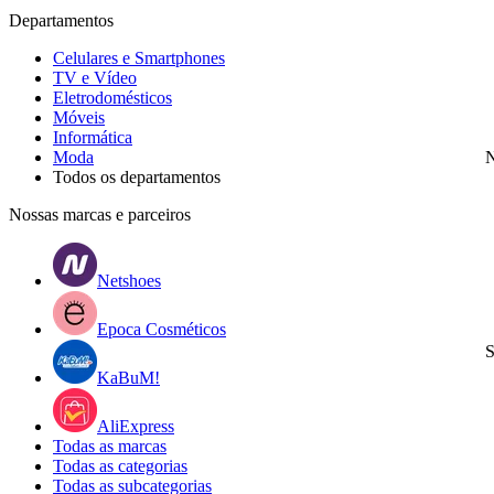
Departamentos
Celulares e Smartphones
TV e Vídeo
Eletrodomésticos
Móveis
Informática
Moda
N
Todos os departamentos
Nossas marcas e parceiros
Netshoes
Epoca Cosméticos
S
KaBuM!
AliExpress
Todas as marcas
Todas as categorias
Todas as subcategorias