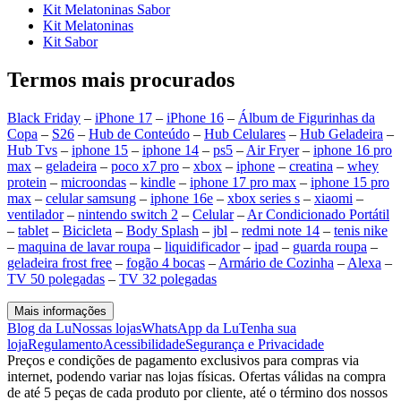
Kit Melatoninas Sabor
Kit Melatoninas
Kit Sabor
Termos mais procurados
Black Friday
–
iPhone 17
–
iPhone 16
–
Álbum de Figurinhas da
Copa
–
S26
–
Hub de Conteúdo
–
Hub Celulares
–
Hub Geladeira
–
Hub Tvs
–
iphone 15
–
iphone 14
–
ps5
–
Air Fryer
–
iphone 16 pro
max
–
geladeira
–
poco x7 pro
–
xbox
–
iphone
–
creatina
–
whey
protein
–
microondas
–
kindle
–
iphone 17 pro max
–
iphone 15 pro
max
–
celular samsung
–
iphone 16e
–
xbox series s
–
xiaomi
–
ventilador
–
nintendo switch 2
–
Celular
–
Ar Condicionado Portátil
–
tablet
–
Bicicleta
–
Body Splash
–
jbl
–
redmi note 14
–
tenis nike
–
maquina de lavar roupa
–
liquidificador
–
ipad
–
guarda roupa
–
geladeira frost free
–
fogão 4 bocas
–
Armário de Cozinha
–
Alexa
–
TV 50 polegadas
–
TV 32 polegadas
Mais informações
Blog da Lu
Nossas lojas
WhatsApp da Lu
Tenha sua
loja
Regulamento
Acessibilidade
Segurança e Privacidade
Preços e condições de pagamento exclusivos para compras via
internet, podendo variar nas lojas físicas. Ofertas válidas na compra
de até 5 peças de cada produto por cliente, até o término dos nossos