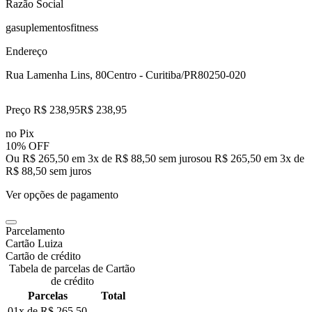
Razão Social
gasuplementosfitness
Endereço
Rua Lamenha Lins, 80
Centro - Curitiba/PR
80250-020
Preço R$ 238,95
R$
238
,
95
no Pix
10% OFF
Ou R$ 265,50 em 3x de R$ 88,50 sem juros
ou
R$ 265,50
em
3
x de
R$ 88,50
sem juros
Ver opções de pagamento
Parcelamento
Cartão Luiza
Cartão de crédito
Tabela de parcelas de Cartão
de crédito
Parcelas
Total
01x de
R$ 265,50