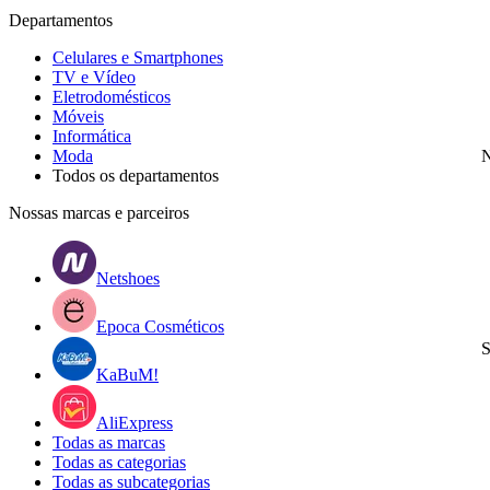
Departamentos
Celulares e Smartphones
TV e Vídeo
Eletrodomésticos
Móveis
Informática
Moda
N
Todos os departamentos
Nossas marcas e parceiros
Netshoes
Epoca Cosméticos
S
KaBuM!
AliExpress
Todas as marcas
Todas as categorias
Todas as subcategorias