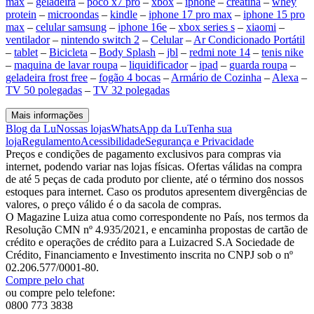
max
–
geladeira
–
poco x7 pro
–
xbox
–
iphone
–
creatina
–
whey
protein
–
microondas
–
kindle
–
iphone 17 pro max
–
iphone 15 pro
max
–
celular samsung
–
iphone 16e
–
xbox series s
–
xiaomi
–
ventilador
–
nintendo switch 2
–
Celular
–
Ar Condicionado Portátil
–
tablet
–
Bicicleta
–
Body Splash
–
jbl
–
redmi note 14
–
tenis nike
–
maquina de lavar roupa
–
liquidificador
–
ipad
–
guarda roupa
–
geladeira frost free
–
fogão 4 bocas
–
Armário de Cozinha
–
Alexa
–
TV 50 polegadas
–
TV 32 polegadas
Mais informações
Blog da Lu
Nossas lojas
WhatsApp da Lu
Tenha sua
loja
Regulamento
Acessibilidade
Segurança e Privacidade
Preços e condições de pagamento exclusivos para compras via
internet, podendo variar nas lojas físicas. Ofertas válidas na compra
de até 5 peças de cada produto por cliente, até o término dos nossos
estoques para internet. Caso os produtos apresentem divergências de
valores, o preço válido é o da sacola de compras.
O Magazine Luiza atua como correspondente no País, nos termos da
Resolução CMN nº 4.935/2021, e encaminha propostas de cartão de
crédito e operações de crédito para a Luizacred S.A Sociedade de
Crédito, Financiamento e Investimento inscrita no CNPJ sob o nº
02.206.577/0001-80.
Compre pelo chat
ou compre pelo telefone:
0800 773 3838