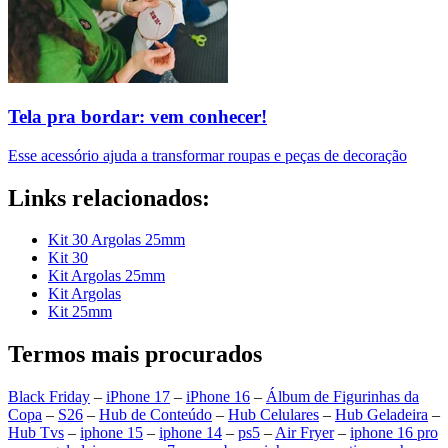
Tela pra bordar: vem conhecer!
Esse acessório ajuda a transformar roupas e peças de decoração
Links relacionados:
Kit 30 Argolas 25mm
Kit 30
Kit Argolas 25mm
Kit Argolas
Kit 25mm
Termos mais procurados
Black Friday
–
iPhone 17
–
iPhone 16
–
Álbum de Figurinhas da
Copa
–
S26
–
Hub de Conteúdo
–
Hub Celulares
–
Hub Geladeira
–
Hub Tvs
–
iphone 15
–
iphone 14
–
ps5
–
Air Fryer
–
iphone 16 pro