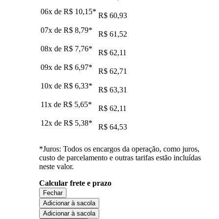
06x de
R$ 10,15
*
R$ 60,93
07x de
R$ 8,79
*
R$ 61,52
08x de
R$ 7,76
*
R$ 62,11
09x de
R$ 6,97
*
R$ 62,71
10x de
R$ 6,33
*
R$ 63,31
11x de
R$ 5,65
*
R$ 62,11
12x de
R$ 5,38
*
R$ 64,53
*Juros: Todos os encargos da operação, como juros,
custo de parcelamento e outras tarifas estão incluídas
neste valor.
Calcular frete e prazo
Fechar
Adicionar à sacola
Adicionar à sacola