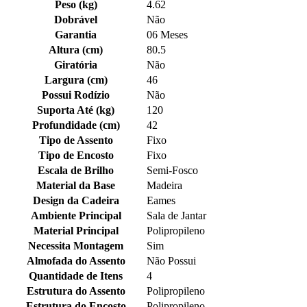
Peso (kg)
4.62
Dobrável
Não
Garantia
06 Meses
Altura (cm)
80.5
Giratória
Não
Largura (cm)
46
Possui Rodízio
Não
Suporta Até (kg)
120
Profundidade (cm)
42
Tipo de Assento
Fixo
Tipo de Encosto
Fixo
Escala de Brilho
Semi-Fosco
Material da Base
Madeira
Design da Cadeira
Eames
Ambiente Principal
Sala de Jantar
Material Principal
Polipropileno
Necessita Montagem
Sim
Almofada do Assento
Não Possui
Quantidade de Itens
4
Estrutura do Assento
Polipropileno
Estrutura do Encosto
Polipropileno