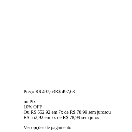
Preço R$ 497,63
R$
497
,
63
no Pix
10% OFF
Ou R$ 552,92 em 7x de R$ 78,99 sem juros
ou
R$ 552,92
em
7
x de
R$ 78,99
sem juros
Ver opções de pagamento