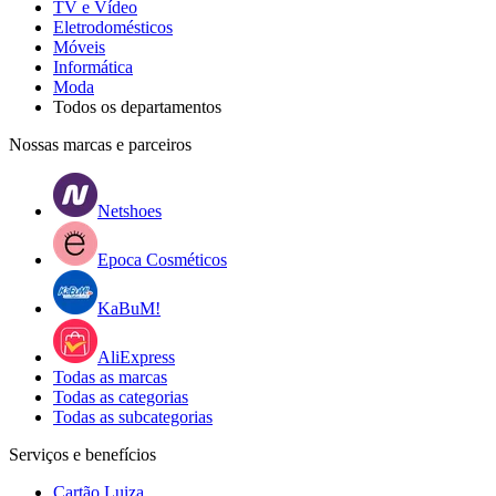
TV e Vídeo
Eletrodomésticos
Móveis
Informática
Moda
Todos os departamentos
Nossas marcas e parceiros
Netshoes
Epoca Cosméticos
KaBuM!
AliExpress
Todas as marcas
Todas as categorias
Todas as subcategorias
Serviços e benefícios
Cartão Luiza