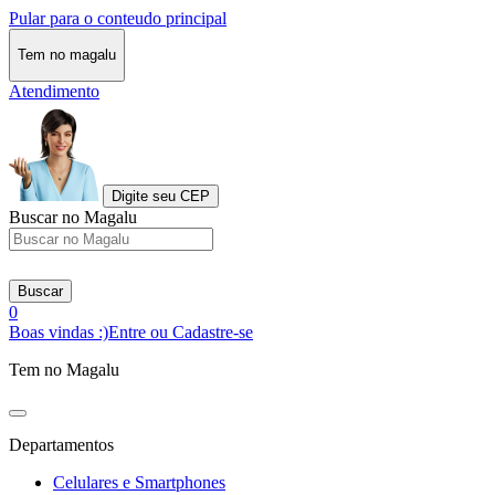
Pular para o conteudo principal
Tem no magalu
Atendimento
Digite seu CEP
Buscar no Magalu
Buscar
0
Boas vindas :)
Entre ou Cadastre-se
Tem no Magalu
Departamentos
Celulares e Smartphones