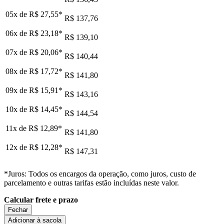
05x de
R$ 27,55
*
R$ 137,76
06x de
R$ 23,18
*
R$ 139,10
07x de
R$ 20,06
*
R$ 140,44
08x de
R$ 17,72
*
R$ 141,80
09x de
R$ 15,91
*
R$ 143,16
10x de
R$ 14,45
*
R$ 144,54
11x de
R$ 12,89
*
R$ 141,80
12x de
R$ 12,28
*
R$ 147,31
*Juros: Todos os encargos da operação, como juros, custo de
parcelamento e outras tarifas estão incluídas neste valor.
Calcular frete e prazo
Fechar
Adicionar à sacola