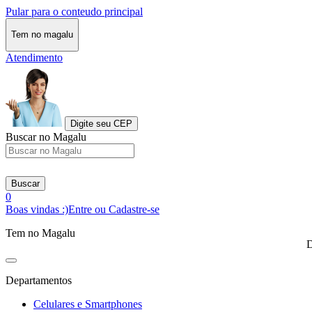
Pular para o conteudo principal
Tem no magalu
Atendimento
Digite seu CEP
Buscar no Magalu
Buscar
0
Boas vindas :)
Entre ou Cadastre-se
Tem no Magalu
D
Departamentos
Celulares e Smartphones