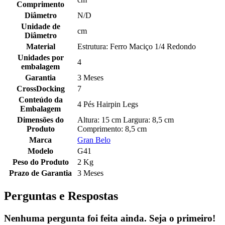
Comprimento
Diâmetro
N/D
Unidade de
cm
Diâmetro
Material
Estrutura: Ferro Maciço 1/4 Redondo
Unidades por
4
embalagem
Garantia
3 Meses
CrossDocking
7
Conteúdo da
4 Pés Hairpin Legs
Embalagem
Dimensões do
Altura: 15 cm Largura: 8,5 cm
Produto
Comprimento: 8,5 cm
Marca
Gran Belo
Modelo
G41
Peso do Produto
2 Kg
Prazo de Garantia
3 Meses
Perguntas e Respostas
Nenhuma pergunta foi feita ainda. Seja o primeiro!