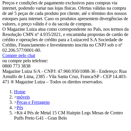
Preços e condições de pagamento exclusivos para compras via
internet, podendo variar nas lojas físicas. Ofertas válidas na compra
de até 5 peças de cada produto por cliente, até o término dos nossos
estoques para internet. Caso os produtos apresentem divergências de
valores, o preço válido é o da sacola de compras.
O Magazine Luiza atua como correspondente no País, nos termos da
Resolução CMN nº 4.935/2021, e encaminha propostas de cartão de
crédito e operações de crédito para a Luizacred S.A Sociedade de
Crédito, Financiamento e Investimento inscrita no CNPJ sob o nº
02.206.577/0001-80.
Compre pelo chat
ou compre pelo telefone:
0800 773 3838
Magazine Luiza S/A - CNPJ: 47.960.950/1088-36 - Endereço: Rua
Arnulfo de Lima, 2385 - Vila Santa Cruz, Franca/SP - CEP 14.403-
471 ® Magazine Luiza – Todos os direitos reservados.
Home
>
móveis
>
Peças e Ferragens
>
Pés
>
Kit 4 Pés de Metal 15 CM Hairpin Legs Mesas de Centro
Puffs Preto G41 - Gran Belo