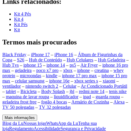
Links relacionados:
Kit 4 Pés
Kit 4
Kit Pés
Kit
Termos mais procurados
Black Friday
–
iPhone 17
–
iPhone 16
–
Álbum de Figurinhas da
Copa
–
S26
–
Hub de Conteúdo
–
Hub Celulares
–
Hub Geladeira
–
Hub Tvs
–
iphone 15
–
iphone 14
–
ps5
–
Air Fryer
–
iphone 16 pro
max
–
geladeira
–
poco x7 pro
–
xbox
–
iphone
–
creatina
–
whey
protein
–
microondas
–
kindle
–
iphone 17 pro max
–
iphone 15 pro
max
–
celular samsung
–
iphone 16e
–
xbox series s
–
xiaomi
–
ventilador
–
nintendo switch 2
–
Celular
–
Ar Condicionado Portátil
–
tablet
–
Bicicleta
–
Body Splash
–
jbl
–
redmi note 14
–
tenis nike
–
maquina de lavar roupa
–
liquidificador
–
ipad
–
guarda roupa
–
geladeira frost free
–
fogão 4 bocas
–
Armário de Cozinha
–
Alexa
–
TV 50 polegadas
–
TV 32 polegadas
Mais informações
Blog da Lu
Nossas lojas
WhatsApp da Lu
Tenha sua
loja
Regulamento
Acessibilidade
Segurança e Privacidade