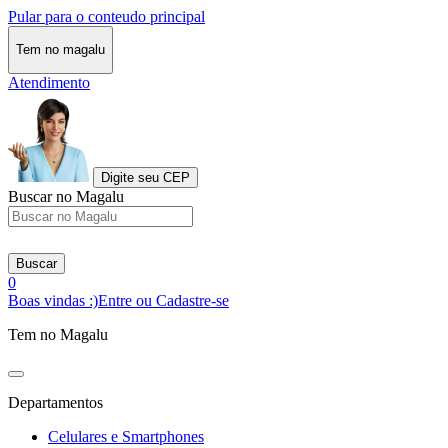
Pular para o conteudo principal
Tem no magalu
Atendimento
Digite seu CEP
Buscar no Magalu
Buscar
0
Boas vindas :)
Entre ou Cadastre-se
Tem no Magalu
Departamentos
Celulares e Smartphones