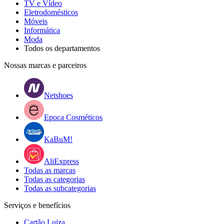
TV e Vídeo
Eletrodomésticos
Móveis
Informática
Moda
Todos os departamentos
Nossas marcas e parceiros
Netshoes
Epoca Cosméticos
KaBuM!
AliExpress
Todas as marcas
Todas as categorias
Todas as subcategorias
Serviços e benefícios
Cartão Luiza