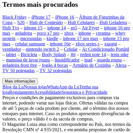
Termos mais procurados
Black Friday
–
iPhone 17
–
iPhone 16
–
Álbum de Figurinhas da
Copa
–
S26
–
Hub de Conteúdo
–
Hub Celulares
–
Hub Geladeira
–
Hub Tvs
–
iphone 15
–
iphone 14
–
ps5
–
Air Fryer
–
iphone 16 pro
max
–
geladeira
–
poco x7 pro
–
xbox
–
iphone
–
creatina
–
whey
protein
–
microondas
–
kindle
–
iphone 17 pro max
–
iphone 15 pro
max
–
celular samsung
–
iphone 16e
–
xbox series s
–
xiaomi
–
ventilador
–
nintendo switch 2
–
Celular
–
Ar Condicionado Portátil
–
tablet
–
Bicicleta
–
Body Splash
–
jbl
–
redmi note 14
–
tenis nike
–
maquina de lavar roupa
–
liquidificador
–
ipad
–
guarda roupa
–
geladeira frost free
–
fogão 4 bocas
–
Armário de Cozinha
–
Alexa
–
TV 50 polegadas
–
TV 32 polegadas
Mais informações
Blog da Lu
Nossas lojas
WhatsApp da Lu
Tenha sua
loja
Regulamento
Acessibilidade
Segurança e Privacidade
Preços e condições de pagamento exclusivos para compras via
internet, podendo variar nas lojas físicas. Ofertas válidas na compra
de até 5 peças de cada produto por cliente, até o término dos nossos
estoques para internet. Caso os produtos apresentem divergências de
valores, o preço válido é o da sacola de compras.
O Magazine Luiza atua como correspondente no País, nos termos da
Resolução CMN nº 4.935/2021, e encaminha propostas de cartão de