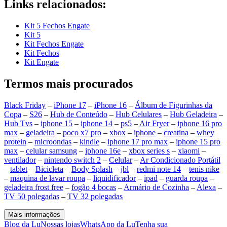
Links relacionados:
Kit 5 Fechos Engate
Kit 5
Kit Fechos Engate
Kit Fechos
Kit Engate
Termos mais procurados
Black Friday
–
iPhone 17
–
iPhone 16
–
Álbum de Figurinhas da
Copa
–
S26
–
Hub de Conteúdo
–
Hub Celulares
–
Hub Geladeira
–
Hub Tvs
–
iphone 15
–
iphone 14
–
ps5
–
Air Fryer
–
iphone 16 pro
max
–
geladeira
–
poco x7 pro
–
xbox
–
iphone
–
creatina
–
whey
protein
–
microondas
–
kindle
–
iphone 17 pro max
–
iphone 15 pro
max
–
celular samsung
–
iphone 16e
–
xbox series s
–
xiaomi
–
ventilador
–
nintendo switch 2
–
Celular
–
Ar Condicionado Portátil
–
tablet
–
Bicicleta
–
Body Splash
–
jbl
–
redmi note 14
–
tenis nike
–
maquina de lavar roupa
–
liquidificador
–
ipad
–
guarda roupa
–
geladeira frost free
–
fogão 4 bocas
–
Armário de Cozinha
–
Alexa
–
TV 50 polegadas
–
TV 32 polegadas
Mais informações
Blog da Lu
Nossas lojas
WhatsApp da Lu
Tenha sua