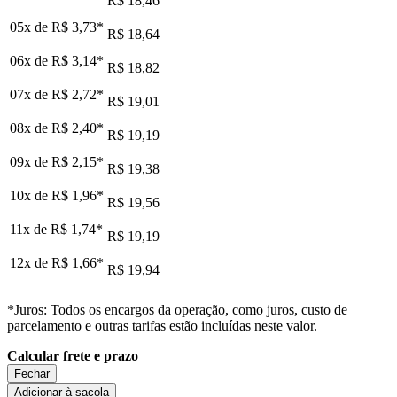
R$ 18,46
05x de
R$ 3,73
*
R$ 18,64
06x de
R$ 3,14
*
R$ 18,82
07x de
R$ 2,72
*
R$ 19,01
08x de
R$ 2,40
*
R$ 19,19
09x de
R$ 2,15
*
R$ 19,38
10x de
R$ 1,96
*
R$ 19,56
11x de
R$ 1,74
*
R$ 19,19
12x de
R$ 1,66
*
R$ 19,94
*Juros: Todos os encargos da operação, como juros, custo de
parcelamento e outras tarifas estão incluídas neste valor.
Calcular frete e prazo
Fechar
Adicionar à sacola