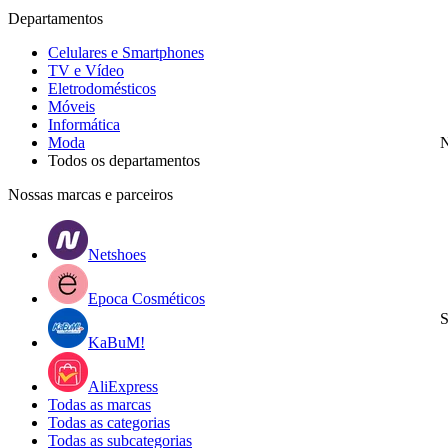
Departamentos
Celulares e Smartphones
TV e Vídeo
Eletrodomésticos
Móveis
Informática
Moda
N
Todos os departamentos
Nossas marcas e parceiros
Netshoes
Epoca Cosméticos
S
KaBuM!
AliExpress
Todas as marcas
Todas as categorias
Todas as subcategorias