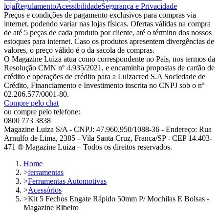
loja
Regulamento
Acessibilidade
Segurança e Privacidade
Preços e condições de pagamento exclusivos para compras via
internet, podendo variar nas lojas físicas. Ofertas válidas na compra
de até 5 peças de cada produto por cliente, até o término dos nossos
estoques para internet. Caso os produtos apresentem divergências de
valores, o preço válido é o da sacola de compras.
O Magazine Luiza atua como correspondente no País, nos termos da
Resolução CMN nº 4.935/2021, e encaminha propostas de cartão de
crédito e operações de crédito para a Luizacred S.A Sociedade de
Crédito, Financiamento e Investimento inscrita no CNPJ sob o nº
02.206.577/0001-80.
Compre pelo chat
ou compre pelo telefone:
0800 773 3838
Magazine Luiza S/A - CNPJ: 47.960.950/1088-36 - Endereço: Rua
Arnulfo de Lima, 2385 - Vila Santa Cruz, Franca/SP - CEP 14.403-
471 ® Magazine Luiza – Todos os direitos reservados.
Home
>
ferramentas
>
Ferramentas Automotivas
>
Acessórios
>
Kit 5 Fechos Engate Rápido 50mm P/ Mochilas E Bolsas -
Magazine Ribeiro