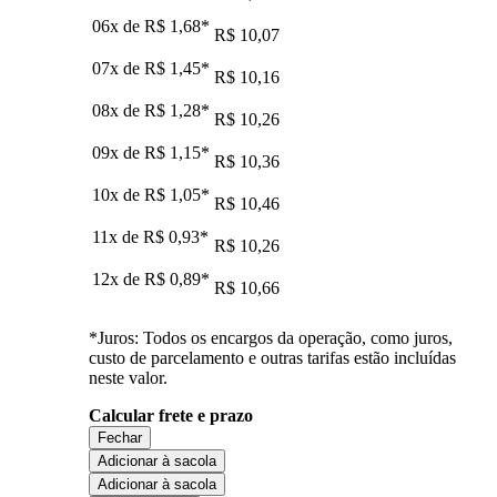
06x de
R$ 1,68
*
R$ 10,07
07x de
R$ 1,45
*
R$ 10,16
08x de
R$ 1,28
*
R$ 10,26
09x de
R$ 1,15
*
R$ 10,36
10x de
R$ 1,05
*
R$ 10,46
11x de
R$ 0,93
*
R$ 10,26
12x de
R$ 0,89
*
R$ 10,66
*Juros: Todos os encargos da operação, como juros,
custo de parcelamento e outras tarifas estão incluídas
neste valor.
Calcular frete e prazo
Fechar
Adicionar à sacola
Adicionar à sacola