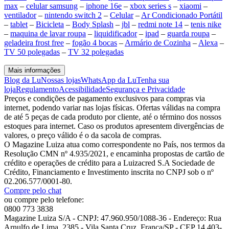
max
–
celular samsung
–
iphone 16e
–
xbox series s
–
xiaomi
–
ventilador
–
nintendo switch 2
–
Celular
–
Ar Condicionado Portátil
–
tablet
–
Bicicleta
–
Body Splash
–
jbl
–
redmi note 14
–
tenis nike
–
maquina de lavar roupa
–
liquidificador
–
ipad
–
guarda roupa
–
geladeira frost free
–
fogão 4 bocas
–
Armário de Cozinha
–
Alexa
–
TV 50 polegadas
–
TV 32 polegadas
Mais informações
Blog da Lu
Nossas lojas
WhatsApp da Lu
Tenha sua
loja
Regulamento
Acessibilidade
Segurança e Privacidade
Preços e condições de pagamento exclusivos para compras via
internet, podendo variar nas lojas físicas. Ofertas válidas na compra
de até 5 peças de cada produto por cliente, até o término dos nossos
estoques para internet. Caso os produtos apresentem divergências de
valores, o preço válido é o da sacola de compras.
O Magazine Luiza atua como correspondente no País, nos termos da
Resolução CMN nº 4.935/2021, e encaminha propostas de cartão de
crédito e operações de crédito para a Luizacred S.A Sociedade de
Crédito, Financiamento e Investimento inscrita no CNPJ sob o nº
02.206.577/0001-80.
Compre pelo chat
ou compre pelo telefone:
0800 773 3838
Magazine Luiza S/A - CNPJ: 47.960.950/1088-36 - Endereço: Rua
Arnulfo de Lima, 2385 - Vila Santa Cruz, Franca/SP - CEP 14.403-