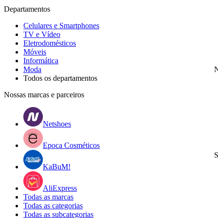
Departamentos
Celulares e Smartphones
TV e Vídeo
Eletrodomésticos
Móveis
Informática
Moda
N
Todos os departamentos
Nossas marcas e parceiros
Netshoes
Epoca Cosméticos
S
KaBuM!
AliExpress
Todas as marcas
Todas as categorias
Todas as subcategorias