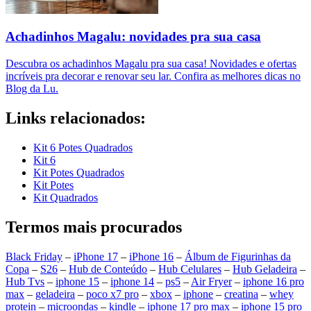
Achadinhos Magalu: novidades pra sua casa
Descubra os achadinhos Magalu pra sua casa! Novidades e ofertas
incríveis pra decorar e renovar seu lar. Confira as melhores dicas no
Blog da Lu.
Links relacionados:
Kit 6 Potes Quadrados
Kit 6
Kit Potes Quadrados
Kit Potes
Kit Quadrados
Termos mais procurados
Black Friday
–
iPhone 17
–
iPhone 16
–
Álbum de Figurinhas da
Copa
–
S26
–
Hub de Conteúdo
–
Hub Celulares
–
Hub Geladeira
–
Hub Tvs
–
iphone 15
–
iphone 14
–
ps5
–
Air Fryer
–
iphone 16 pro
max
–
geladeira
–
poco x7 pro
–
xbox
–
iphone
–
creatina
–
whey
protein
–
microondas
–
kindle
–
iphone 17 pro max
–
iphone 15 pro