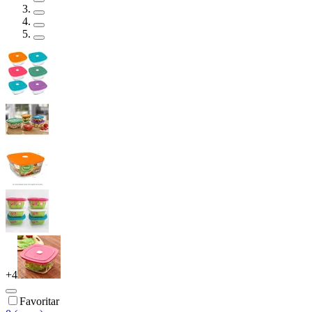
+
4
Favoritar