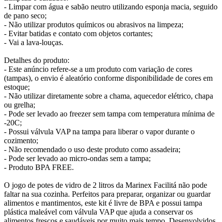
- Limpar com água e sabão neutro utilizando esponja macia, seguido
de pano seco;
- Não utilizar produtos químicos ou abrasivos na limpeza;
- Evitar batidas e contato com objetos cortantes;
- Vai a lava-louças.
Detalhes do produto:
- Este anúncio refere-se a um produto com variação de cores
(tampas), o envio é aleatório conforme disponibilidade de cores em
estoque;
- Não utilizar diretamente sobre a chama, aquecedor elétrico, chapa
ou grelha;
- Pode ser levado ao freezer sem tampa com temperatura mínima de
-20C;
- Possui válvula VAP na tampa para liberar o vapor durante o
cozimento;
- Não recomendado o uso deste produto como assadeira;
- Pode ser levado ao micro-ondas sem a tampa;
- Produto BPA FREE.
O jogo de potes de vidro de 2 litros da Marinex Facilitá não pode
faltar na sua cozinha. Perfeitos para preparar, organizar ou guardar
alimentos e mantimentos, este kit é livre de BPA e possui tampa
plástica maleável com válvula VAP que ajuda a conservar os
alimentos frescos e saudáveis por muito mais tempo. Desenvolvidos