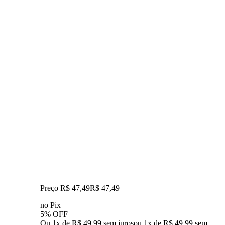
Preço R$ 47,49
R$
47
,
49
no Pix
5% OFF
Ou 1x de R$ 49,99 sem juros
ou
1
x de
R$ 49,99
sem