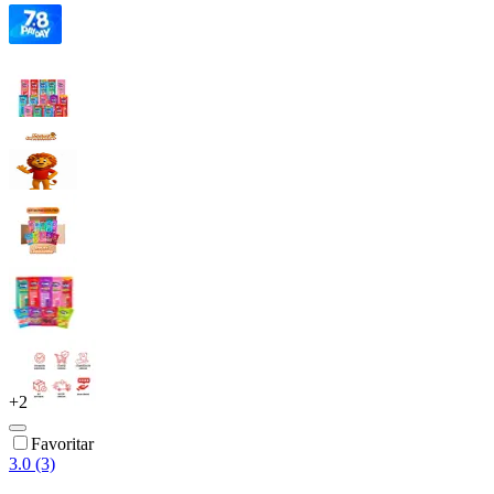
+
2
Favoritar
3.0 (3)