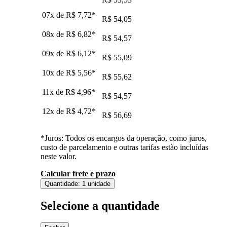
07x de
R$ 7,72
*
R$ 54,05
08x de
R$ 6,82
*
R$ 54,57
09x de
R$ 6,12
*
R$ 55,09
10x de
R$ 5,56
*
R$ 55,62
11x de
R$ 4,96
*
R$ 54,57
12x de
R$ 4,72
*
R$ 56,69
*Juros: Todos os encargos da operação, como juros,
custo de parcelamento e outras tarifas estão incluídas
neste valor.
Calcular frete e prazo
Quantidade:
1 unidade
Selecione a quantidade