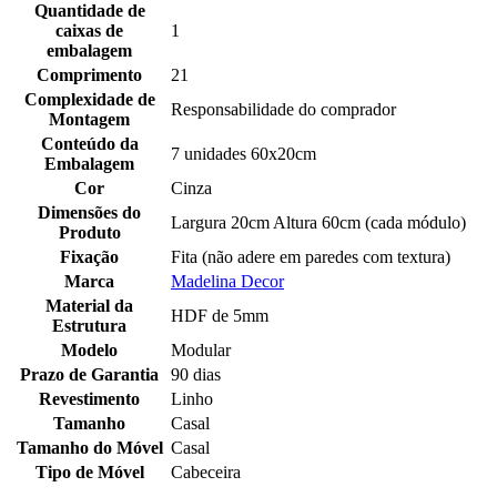
Quantidade de
caixas de
1
embalagem
Comprimento
21
Complexidade de
Responsabilidade do comprador
Montagem
Conteúdo da
7 unidades 60x20cm
Embalagem
Cor
Cinza
Dimensões do
Largura 20cm Altura 60cm (cada módulo)
Produto
Fixação
Fita (não adere em paredes com textura)
Marca
Madelina Decor
Material da
HDF de 5mm
Estrutura
Modelo
Modular
Prazo de Garantia
90 dias
Revestimento
Linho
Tamanho
Casal
Tamanho do Móvel
Casal
Tipo de Móvel
Cabeceira