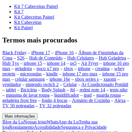
Kit 7 Cabeceiras Painel
Kit 7
Kit Cabeceiras Painel
Kit Cabeceiras
Kit Painel
Termos mais procurados
Black Friday
–
iPhone 17
–
iPhone 16
–
Álbum de Figurinhas da
Copa
–
S26
–
Hub de Conteúdo
–
Hub Celulares
–
Hub Geladeira
–
Hub Tvs
–
iphone 15
–
iphone 14
–
ps5
–
Air Fryer
–
iphone 16 pro
max
–
geladeira
–
poco x7 pro
–
xbox
–
iphone
–
creatina
–
whey
protein
–
microondas
–
kindle
–
iphone 17 pro max
–
iphone 15 pro
max
–
celular samsung
–
iphone 16e
–
xbox series s
–
xiaomi
–
ventilador
–
nintendo switch 2
–
Celular
–
Ar Condicionado Portátil
–
tablet
–
Bicicleta
–
Body Splash
–
jbl
–
redmi note 14
–
tenis nike
–
maquina de lavar roupa
–
liquidificador
–
ipad
–
guarda roupa
–
geladeira frost free
–
fogão 4 bocas
–
Armário de Cozinha
–
Alexa
–
TV 50 polegadas
–
TV 32 polegadas
Mais informações
Blog da Lu
Nossas lojas
WhatsApp da Lu
Tenha sua
loja
Regulamento
Acessibilidade
Segurança e Privacidade