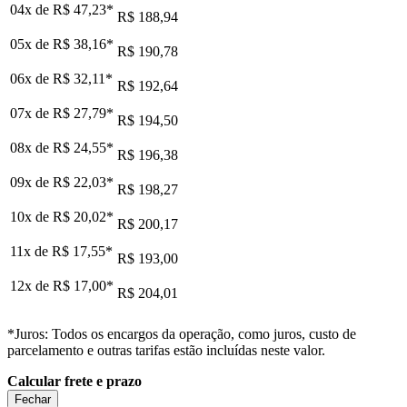
04x de
R$ 47,23
*
R$ 188,94
05x de
R$ 38,16
*
R$ 190,78
06x de
R$ 32,11
*
R$ 192,64
07x de
R$ 27,79
*
R$ 194,50
08x de
R$ 24,55
*
R$ 196,38
09x de
R$ 22,03
*
R$ 198,27
10x de
R$ 20,02
*
R$ 200,17
11x de
R$ 17,55
*
R$ 193,00
12x de
R$ 17,00
*
R$ 204,01
*Juros: Todos os encargos da operação, como juros, custo de
parcelamento e outras tarifas estão incluídas neste valor.
Calcular frete e prazo
Fechar