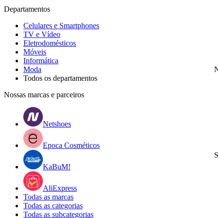
Departamentos
Celulares e Smartphones
TV e Vídeo
Eletrodomésticos
Móveis
Informática
Moda
N
Todos os departamentos
Nossas marcas e parceiros
Netshoes
Epoca Cosméticos
S
KaBuM!
AliExpress
Todas as marcas
Todas as categorias
Todas as subcategorias