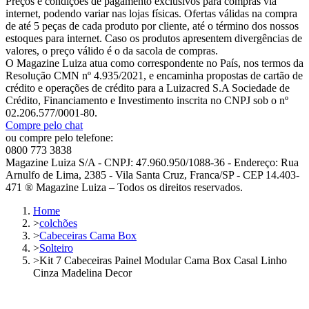
Preços e condições de pagamento exclusivos para compras via
internet, podendo variar nas lojas físicas. Ofertas válidas na compra
de até 5 peças de cada produto por cliente, até o término dos nossos
estoques para internet. Caso os produtos apresentem divergências de
valores, o preço válido é o da sacola de compras.
O Magazine Luiza atua como correspondente no País, nos termos da
Resolução CMN nº 4.935/2021, e encaminha propostas de cartão de
crédito e operações de crédito para a Luizacred S.A Sociedade de
Crédito, Financiamento e Investimento inscrita no CNPJ sob o nº
02.206.577/0001-80.
Compre pelo chat
ou compre pelo telefone:
0800 773 3838
Magazine Luiza S/A - CNPJ: 47.960.950/1088-36 - Endereço: Rua
Arnulfo de Lima, 2385 - Vila Santa Cruz, Franca/SP - CEP 14.403-
471 ® Magazine Luiza – Todos os direitos reservados.
Home
>
colchões
>
Cabeceiras Cama Box
>
Solteiro
>
Kit 7 Cabeceiras Painel Modular Cama Box Casal Linho
Cinza Madelina Decor