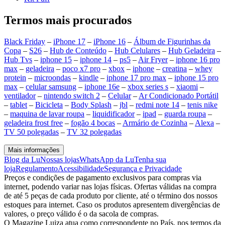
Termos mais procurados
Black Friday
–
iPhone 17
–
iPhone 16
–
Álbum de Figurinhas da
Copa
–
S26
–
Hub de Conteúdo
–
Hub Celulares
–
Hub Geladeira
–
Hub Tvs
–
iphone 15
–
iphone 14
–
ps5
–
Air Fryer
–
iphone 16 pro
max
–
geladeira
–
poco x7 pro
–
xbox
–
iphone
–
creatina
–
whey
protein
–
microondas
–
kindle
–
iphone 17 pro max
–
iphone 15 pro
max
–
celular samsung
–
iphone 16e
–
xbox series s
–
xiaomi
–
ventilador
–
nintendo switch 2
–
Celular
–
Ar Condicionado Portátil
–
tablet
–
Bicicleta
–
Body Splash
–
jbl
–
redmi note 14
–
tenis nike
–
maquina de lavar roupa
–
liquidificador
–
ipad
–
guarda roupa
–
geladeira frost free
–
fogão 4 bocas
–
Armário de Cozinha
–
Alexa
–
TV 50 polegadas
–
TV 32 polegadas
Mais informações
Blog da Lu
Nossas lojas
WhatsApp da Lu
Tenha sua
loja
Regulamento
Acessibilidade
Segurança e Privacidade
Preços e condições de pagamento exclusivos para compras via
internet, podendo variar nas lojas físicas. Ofertas válidas na compra
de até 5 peças de cada produto por cliente, até o término dos nossos
estoques para internet. Caso os produtos apresentem divergências de
valores, o preço válido é o da sacola de compras.
O Magazine Luiza atua como correspondente no País, nos termos da