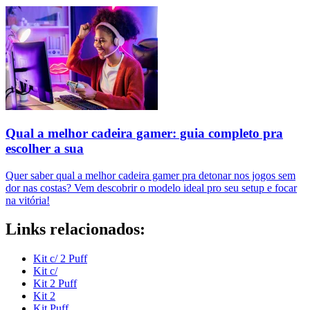
Qual a melhor cadeira gamer: guia completo pra
escolher a sua
Quer saber qual a melhor cadeira gamer pra detonar nos jogos sem
dor nas costas? Vem descobrir o modelo ideal pro seu setup e focar
na vitória!
Links relacionados:
Kit c/ 2 Puff
Kit c/
Kit 2 Puff
Kit 2
Kit Puff