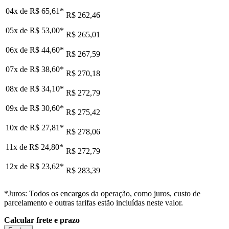
04x de
R$ 65,61
*
R$ 262,46
05x de
R$ 53,00
*
R$ 265,01
06x de
R$ 44,60
*
R$ 267,59
07x de
R$ 38,60
*
R$ 270,18
08x de
R$ 34,10
*
R$ 272,79
09x de
R$ 30,60
*
R$ 275,42
10x de
R$ 27,81
*
R$ 278,06
11x de
R$ 24,80
*
R$ 272,79
12x de
R$ 23,62
*
R$ 283,39
*Juros: Todos os encargos da operação, como juros, custo de
parcelamento e outras tarifas estão incluídas neste valor.
Calcular frete e prazo