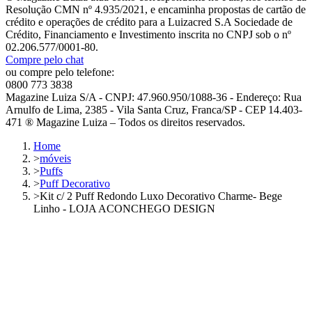
Resolução CMN nº 4.935/2021, e encaminha propostas de cartão de
crédito e operações de crédito para a Luizacred S.A Sociedade de
Crédito, Financiamento e Investimento inscrita no CNPJ sob o nº
02.206.577/0001-80.
Compre pelo chat
ou compre pelo telefone:
0800 773 3838
Magazine Luiza S/A - CNPJ: 47.960.950/1088-36 - Endereço: Rua
Arnulfo de Lima, 2385 - Vila Santa Cruz, Franca/SP - CEP 14.403-
471 ® Magazine Luiza – Todos os direitos reservados.
Home
>
móveis
>
Puffs
>
Puff Decorativo
>
Kit c/ 2 Puff Redondo Luxo Decorativo Charme- Bege
Linho - LOJA ACONCHEGO DESIGN