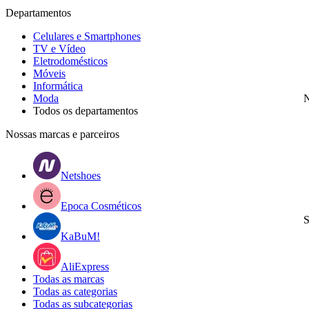
Departamentos
Celulares e Smartphones
TV e Vídeo
Eletrodomésticos
Móveis
Informática
Moda
N
Todos os departamentos
Nossas marcas e parceiros
Netshoes
Epoca Cosméticos
S
KaBuM!
AliExpress
Todas as marcas
Todas as categorias
Todas as subcategorias