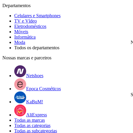
Departamentos
Celulares e Smartphones
TV e Vídeo
Eletrodomésticos
Móveis
Informática
Moda
N
Todos os departamentos
Nossas marcas e parceiros
Netshoes
Epoca Cosméticos
S
KaBuM!
AliExpress
Todas as marcas
Todas as categorias
Todas as subcategorias