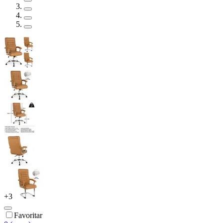
+
3
Favoritar