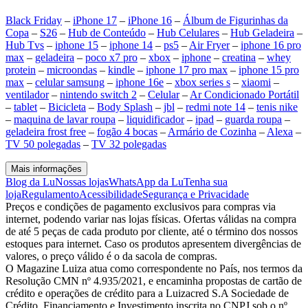
Black Friday
–
iPhone 17
–
iPhone 16
–
Álbum de Figurinhas da
Copa
–
S26
–
Hub de Conteúdo
–
Hub Celulares
–
Hub Geladeira
–
Hub Tvs
–
iphone 15
–
iphone 14
–
ps5
–
Air Fryer
–
iphone 16 pro
max
–
geladeira
–
poco x7 pro
–
xbox
–
iphone
–
creatina
–
whey
protein
–
microondas
–
kindle
–
iphone 17 pro max
–
iphone 15 pro
max
–
celular samsung
–
iphone 16e
–
xbox series s
–
xiaomi
–
ventilador
–
nintendo switch 2
–
Celular
–
Ar Condicionado Portátil
–
tablet
–
Bicicleta
–
Body Splash
–
jbl
–
redmi note 14
–
tenis nike
–
maquina de lavar roupa
–
liquidificador
–
ipad
–
guarda roupa
–
geladeira frost free
–
fogão 4 bocas
–
Armário de Cozinha
–
Alexa
–
TV 50 polegadas
–
TV 32 polegadas
Mais informações
Blog da Lu
Nossas lojas
WhatsApp da Lu
Tenha sua
loja
Regulamento
Acessibilidade
Segurança e Privacidade
Preços e condições de pagamento exclusivos para compras via
internet, podendo variar nas lojas físicas. Ofertas válidas na compra
de até 5 peças de cada produto por cliente, até o término dos nossos
estoques para internet. Caso os produtos apresentem divergências de
valores, o preço válido é o da sacola de compras.
O Magazine Luiza atua como correspondente no País, nos termos da
Resolução CMN nº 4.935/2021, e encaminha propostas de cartão de
crédito e operações de crédito para a Luizacred S.A Sociedade de
Crédito, Financiamento e Investimento inscrita no CNPJ sob o nº