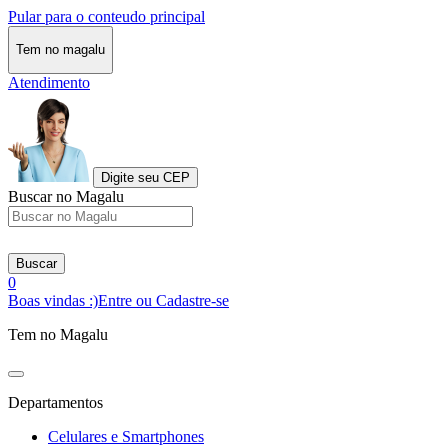
Pular para o conteudo principal
Tem no magalu
Atendimento
Digite seu CEP
Buscar no Magalu
Buscar
0
Boas vindas :)
Entre ou Cadastre-se
Tem no Magalu
Departamentos
Celulares e Smartphones