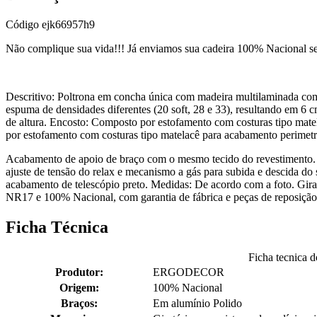
Código
ejk66957h9
Não complique sua vida!!! Já enviamos sua cadeira 100% Nacional
Descritivo: Poltrona em concha única com madeira multilaminada c
espuma de densidades diferentes (20 soft, 28 e 33), resultando em 6
de altura. Encosto: Composto por estofamento com costuras tipo mate
por estofamento com costuras tipo matelacê para acabamento perimetra
Acabamento de apoio de braço com o mesmo tecido do revestimento. M
ajuste de tensão do relax e mecanismo a gás para subida e descida do 
acabamento de telescópio preto. Medidas: De acordo com a foto. Gira
NR17 e 100% Nacional, com garantia de fábrica e peças de reposição.
Ficha Técnica
Ficha tecnica 
Produtor:
ERGODECOR
Origem:
100% Nacional
Braços:
Em alumínio Polido