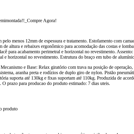
 semimontada!!_Compre Agora!
om pelo menos 12mm de espessura e tratamento. Estofamento com cama
 cm de altura e rebaixes ergonômico para acomodação das costas e lomb
lacê para acabamento perimetral e horizontal no revestimento. Assent
l e horizontal no revestimento. Estrutura do braço em tubo de alumínio
ecanismo e Base: Relax giratório com trava na posição de operação, 
sistema, aranha preta e rodízios de duplo giro de nylon. Pistão pneumá
tória suporta até 130kg e fixas suportam até 110kg. Produzida de acor
 O prazo para producao do produto estimado: 7 dias uteis.
do produto