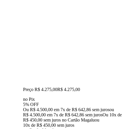
Preço R$ 4.275,00
R$
4.275
,
00
no Pix
5% OFF
Ou R$ 4.500,00 em 7x de R$ 642,86 sem juros
ou
R$ 4.500,00
em
7
x de
R$ 642,86
sem juros
Ou 10x de
R$ 450,00 sem juros no Cartão Magalu
ou
10
x de
R$ 450,00
sem juros