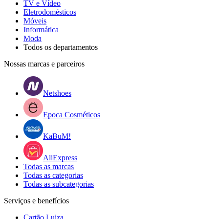
TV e Vídeo
Eletrodomésticos
Móveis
Informática
Moda
Todos os departamentos
Nossas marcas e parceiros
Netshoes
Epoca Cosméticos
KaBuM!
AliExpress
Todas as marcas
Todas as categorias
Todas as subcategorias
Serviços e benefícios
Cartão Luiza