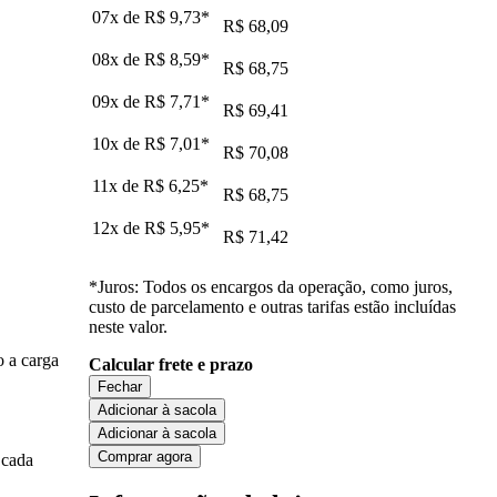
07x de
R$ 9,73
*
R$ 68,09
08x de
R$ 8,59
*
R$ 68,75
09x de
R$ 7,71
*
R$ 69,41
10x de
R$ 7,01
*
R$ 70,08
11x de
R$ 6,25
*
R$ 68,75
12x de
R$ 5,95
*
R$ 71,42
*Juros: Todos os encargos da operação, como juros,
custo de parcelamento e outras tarifas estão incluídas
neste valor.
 a carga
Calcular frete e prazo
Fechar
Adicionar à sacola
Adicionar à sacola
Comprar agora
 cada