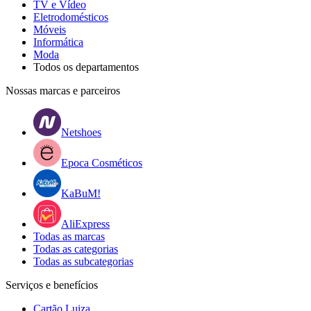
TV e Vídeo
Eletrodomésticos
Móveis
Informática
Moda
Todos os departamentos
Nossas marcas e parceiros
Netshoes
Epoca Cosméticos
KaBuM!
AliExpress
Todas as marcas
Todas as categorias
Todas as subcategorias
Serviços e benefícios
Cartão Luiza