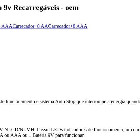
 9v Recarregáveis - oem
+4 AAA
Carrecador+8 AA
Carrecador+8 AAA
e funcionamento e sistema Auto Stop que interrompe a energia quando
 9V NI-CD/Ni-MH. Possui LEDs indicadores de funcionamento, um em
s AA ou AAA ou 1 Bateria 9V para funcionar.