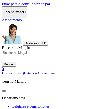
Pular para o conteudo principal
Tem no magalu
Atendimento
Digite seu CEP
Buscar no Magalu
Buscar
0
Boas vindas :)
Entre ou Cadastre-se
Tem no Magalu
Departamentos
Celulares e Smartphones