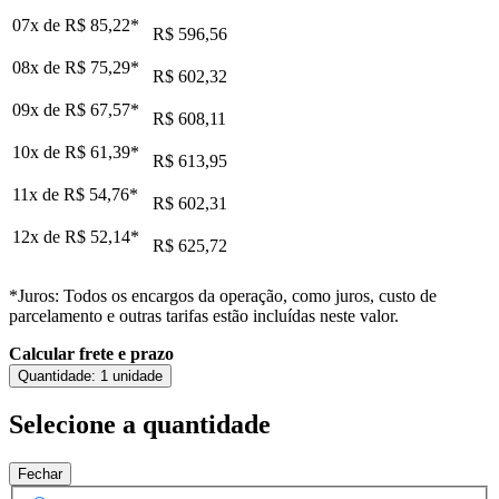
07x de
R$ 85,22
*
R$ 596,56
08x de
R$ 75,29
*
R$ 602,32
09x de
R$ 67,57
*
R$ 608,11
10x de
R$ 61,39
*
R$ 613,95
11x de
R$ 54,76
*
R$ 602,31
12x de
R$ 52,14
*
R$ 625,72
*Juros: Todos os encargos da operação, como juros, custo de
parcelamento e outras tarifas estão incluídas neste valor.
Calcular frete e prazo
Quantidade:
1 unidade
Selecione a quantidade
Fechar