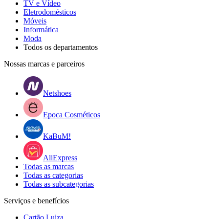
TV e Vídeo
Eletrodomésticos
Móveis
Informática
Moda
Todos os departamentos
Nossas marcas e parceiros
Netshoes
Epoca Cosméticos
KaBuM!
AliExpress
Todas as marcas
Todas as categorias
Todas as subcategorias
Serviços e benefícios
Cartão Luiza