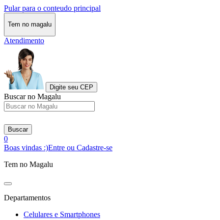
Pular para o conteudo principal
Tem no magalu
Atendimento
Digite seu CEP
Buscar no Magalu
Buscar
0
Boas vindas :)
Entre ou Cadastre-se
Tem no Magalu
Departamentos
Celulares e Smartphones