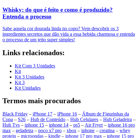
Whisky: do que é feito e como é produzido?
Entenda o processo
Sabe aquela cor dourada linda no copo? Vem descobrir os 3
ingredientes secretos que dão vida a essa bebida charmosa e entenda
o processo de um jeito super simples!
Links relacionados:
Kit Com 3 Unidades
Kit
Kit 3 Unidades
Kit 3
Kit Unidades
Termos mais procurados
Black Friday
–
iPhone 17
–
iPhone 16
–
Álbum de Figurinhas da
Copa
–
S26
–
Hub de Conteúdo
–
Hub Celulares
–
Hub Geladeira
–
Hub Tvs
–
iphone 15
–
iphone 14
–
ps5
–
Air Fryer
–
iphone 16 pro
max
–
geladeira
–
poco x7 pro
–
xbox
–
iphone
–
creatina
–
whey
protein
–
microondas
–
kindle
–
iphone 17 pro max
–
iphone 15 pro