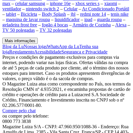
max
–
celular samsung
–
iphone 16e
–
xbox series s
–
xiaomi
–
ventilador
–
nintendo switch 2
–
Celular
–
Ar Condicionado Portátil
–
tablet
–
Bicicleta
–
Body Splash
–
jbl
–
redmi note 14
–
tenis nike
–
maquina de lavar roupa
–
liquidificador
–
ipad
–
guarda roupa
–
geladeira frost free
–
fogão 4 bocas
–
Armário de Cozinha
–
Alexa
–
TV 50 polegadas
–
TV 32 polegadas
Mais informações
Blog da Lu
Nossas lojas
WhatsApp da Lu
Tenha sua
loja
Regulamento
Acessibilidade
Segurança e Privacidade
Preços e condições de pagamento exclusivos para compras via
internet, podendo variar nas lojas físicas. Ofertas válidas na compra
de até 5 peças de cada produto por cliente, até o término dos nossos
estoques para internet. Caso os produtos apresentem divergências de
valores, o preço válido é o da sacola de compras.
O Magazine Luiza atua como correspondente no País, nos termos da
Resolução CMN nº 4.935/2021, e encaminha propostas de cartão de
crédito e operações de crédito para a Luizacred S.A Sociedade de
Crédito, Financiamento e Investimento inscrita no CNPJ sob o nº
02.206.577/0001-80.
Compre pelo chat
ou compre pelo telefone:
0800 773 3838
Magazine Luiza S/A - CNPJ: 47.960.950/1088-36 - Endereço: Rua
Arnulfo de Lima, 2385 - Vila Santa Cruz, Franca/SP - CEP 14.403-