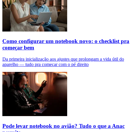
Como configurar um notebook novo: o checklist pra
começar bem
Da primeira inicialização aos ajustes que prolongam a vida útil do
aparelho — tudo pra começar com o pé direito
Pode levar notebook no avião? Tudo o que a Anac