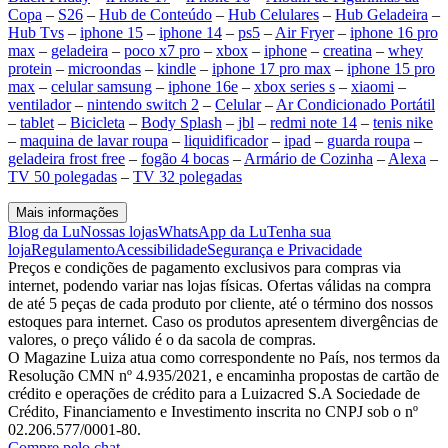
Copa
–
S26
–
Hub de Conteúdo
–
Hub Celulares
–
Hub Geladeira
–
Hub Tvs
–
iphone 15
–
iphone 14
–
ps5
–
Air Fryer
–
iphone 16 pro
max
–
geladeira
–
poco x7 pro
–
xbox
–
iphone
–
creatina
–
whey
protein
–
microondas
–
kindle
–
iphone 17 pro max
–
iphone 15 pro
max
–
celular samsung
–
iphone 16e
–
xbox series s
–
xiaomi
–
ventilador
–
nintendo switch 2
–
Celular
–
Ar Condicionado Portátil
–
tablet
–
Bicicleta
–
Body Splash
–
jbl
–
redmi note 14
–
tenis nike
–
maquina de lavar roupa
–
liquidificador
–
ipad
–
guarda roupa
–
geladeira frost free
–
fogão 4 bocas
–
Armário de Cozinha
–
Alexa
–
TV 50 polegadas
–
TV 32 polegadas
Mais informações
Blog da Lu
Nossas lojas
WhatsApp da Lu
Tenha sua
loja
Regulamento
Acessibilidade
Segurança e Privacidade
Preços e condições de pagamento exclusivos para compras via
internet, podendo variar nas lojas físicas. Ofertas válidas na compra
de até 5 peças de cada produto por cliente, até o término dos nossos
estoques para internet. Caso os produtos apresentem divergências de
valores, o preço válido é o da sacola de compras.
O Magazine Luiza atua como correspondente no País, nos termos da
Resolução CMN nº 4.935/2021, e encaminha propostas de cartão de
crédito e operações de crédito para a Luizacred S.A Sociedade de
Crédito, Financiamento e Investimento inscrita no CNPJ sob o nº
02.206.577/0001-80.
Compre pelo chat