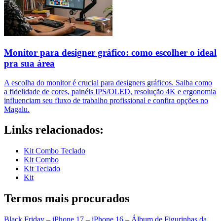
Monitor para designer gráfico: como escolher o ideal
pra sua área
A escolha do monitor é crucial para designers gráficos. Saiba como
a fidelidade de cores, painéis IPS/OLED, resolução 4K e ergonomia
influenciam seu fluxo de trabalho profissional e confira opções no
Magalu.
Links relacionados:
Kit Combo Teclado
Kit Combo
Kit Teclado
Kit
Termos mais procurados
Black Friday
–
iPhone 17
–
iPhone 16
–
Álbum de Figurinhas da