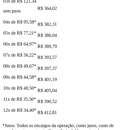
03x de
R$ 121,34
R$ 364,02
sem juros
04x de
R$ 95,58
*
R$ 382,31
05x de
R$ 77,21
*
R$ 386,04
06x de
R$ 64,97
*
R$ 389,79
07x de
R$ 56,22
*
R$ 393,57
08x de
R$ 49,67
*
R$ 397,37
09x de
R$ 44,58
*
R$ 401,19
10x de
R$ 40,50
*
R$ 405,04
11x de
R$ 35,50
*
R$ 390,52
12x de
R$ 34,40
*
R$ 412,81
*Juros: Todos os encargos da operação, como juros, custo de