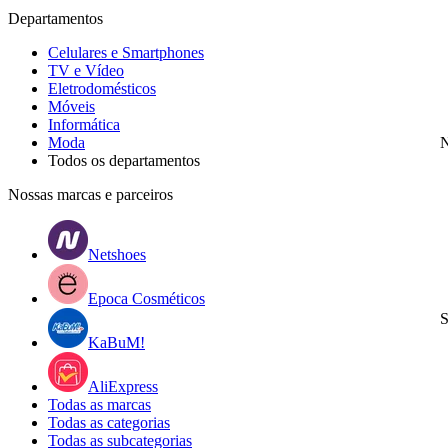
Departamentos
Celulares e Smartphones
TV e Vídeo
Eletrodomésticos
Móveis
Informática
Moda
N
Todos os departamentos
Nossas marcas e parceiros
Netshoes
Epoca Cosméticos
S
KaBuM!
AliExpress
Todas as marcas
Todas as categorias
Todas as subcategorias