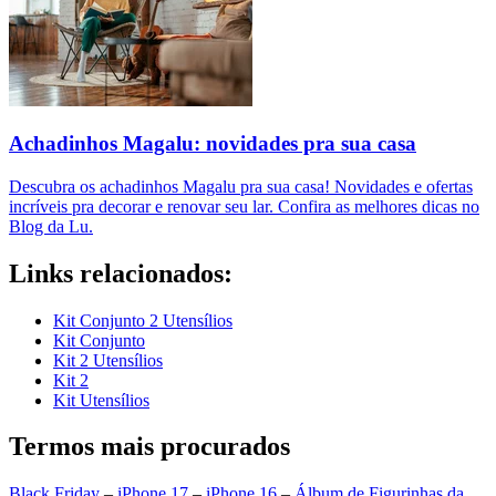
Achadinhos Magalu: novidades pra sua casa
Descubra os achadinhos Magalu pra sua casa! Novidades e ofertas
incríveis pra decorar e renovar seu lar. Confira as melhores dicas no
Blog da Lu.
Links relacionados:
Kit Conjunto 2 Utensílios
Kit Conjunto
Kit 2 Utensílios
Kit 2
Kit Utensílios
Termos mais procurados
Black Friday
–
iPhone 17
–
iPhone 16
–
Álbum de Figurinhas da