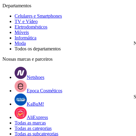
Departamentos
Celulares e Smartphones
TV e Vídeo
Eletrodomésticos
Móveis
Informática
Moda
N
Todos os departamentos
Nossas marcas e parceiros
Netshoes
Epoca Cosméticos
S
KaBuM!
AliExpress
Todas as marcas
Todas as categorias
Todas as subcategorias