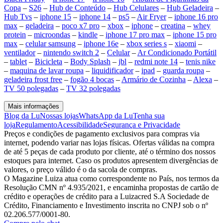
Copa
–
S26
–
Hub de Conteúdo
–
Hub Celulares
–
Hub Geladeira
–
Hub Tvs
–
iphone 15
–
iphone 14
–
ps5
–
Air Fryer
–
iphone 16 pro
max
–
geladeira
–
poco x7 pro
–
xbox
–
iphone
–
creatina
–
whey
protein
–
microondas
–
kindle
–
iphone 17 pro max
–
iphone 15 pro
max
–
celular samsung
–
iphone 16e
–
xbox series s
–
xiaomi
–
ventilador
–
nintendo switch 2
–
Celular
–
Ar Condicionado Portátil
–
tablet
–
Bicicleta
–
Body Splash
–
jbl
–
redmi note 14
–
tenis nike
–
maquina de lavar roupa
–
liquidificador
–
ipad
–
guarda roupa
–
geladeira frost free
–
fogão 4 bocas
–
Armário de Cozinha
–
Alexa
–
TV 50 polegadas
–
TV 32 polegadas
Mais informações
Blog da Lu
Nossas lojas
WhatsApp da Lu
Tenha sua
loja
Regulamento
Acessibilidade
Segurança e Privacidade
Preços e condições de pagamento exclusivos para compras via
internet, podendo variar nas lojas físicas. Ofertas válidas na compra
de até 5 peças de cada produto por cliente, até o término dos nossos
estoques para internet. Caso os produtos apresentem divergências de
valores, o preço válido é o da sacola de compras.
O Magazine Luiza atua como correspondente no País, nos termos da
Resolução CMN nº 4.935/2021, e encaminha propostas de cartão de
crédito e operações de crédito para a Luizacred S.A Sociedade de
Crédito, Financiamento e Investimento inscrita no CNPJ sob o nº
02.206.577/0001-80.