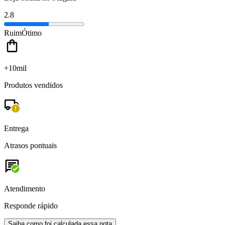
2.8
Ruim
Ótimo
+10mil
Produtos vendidos
Entrega
Atrasos pontuais
Atendimento
Responde rápido
Saiba como foi calculada essa nota