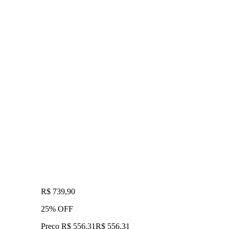
R$ 739,90
25% OFF
Preço R$ 556,31
R$
556
,
31