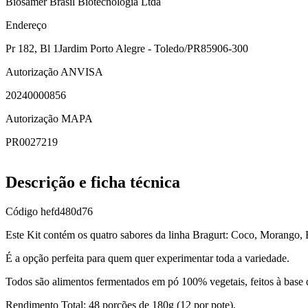
Biosamer Brasil Biotecnologia Ltda
Endereço
Pr 182, Bl 1
Jardim Porto Alegre - Toledo/PR
85906-300
Autorização ANVISA
20240000856
Autorização MAPA
PR0027219
Descrição e ficha técnica
Código
hefd480d76
Este Kit contém os quatro sabores da linha Bragurt: Coco, Morango,
É a opção perfeita para quem quer experimentar toda a variedade.
Todos são alimentos fermentados em pó 100% vegetais, feitos à base d
Rendimento Total: 48 porções de 180g (12 por pote).