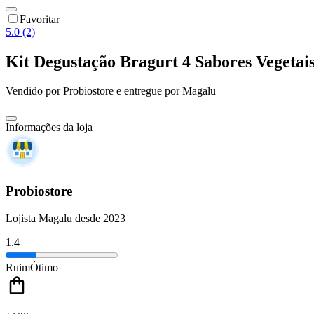
Favoritar
5.0 (2)
Kit Degustação Bragurt 4 Sabores Vegeta
Vendido por
Probiostore
e entregue por
Magalu
Informações da loja
Probiostore
Lojista Magalu desde 2023
1.4
Ruim
Ótimo