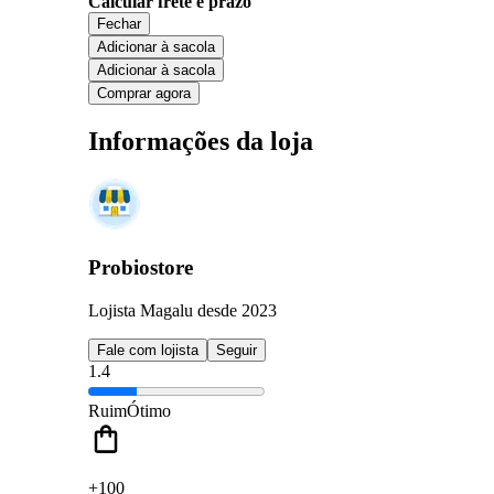
Calcular frete e prazo
Fechar
Adicionar à sacola
Adicionar à sacola
Comprar agora
Informações da loja
Probiostore
Lojista Magalu desde 2023
Fale com lojista
Seguir
1.4
Ruim
Ótimo
+100