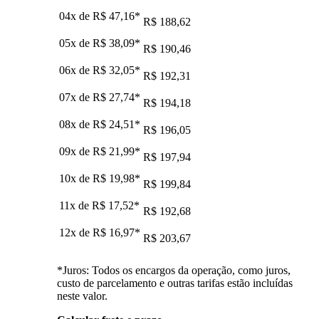
04x de
R$ 47,16
*
R$ 188,62
05x de
R$ 38,09
*
R$ 190,46
06x de
R$ 32,05
*
R$ 192,31
07x de
R$ 27,74
*
R$ 194,18
08x de
R$ 24,51
*
R$ 196,05
09x de
R$ 21,99
*
R$ 197,94
10x de
R$ 19,98
*
R$ 199,84
11x de
R$ 17,52
*
R$ 192,68
12x de
R$ 16,97
*
R$ 203,67
*Juros: Todos os encargos da operação, como juros,
custo de parcelamento e outras tarifas estão incluídas
neste valor.