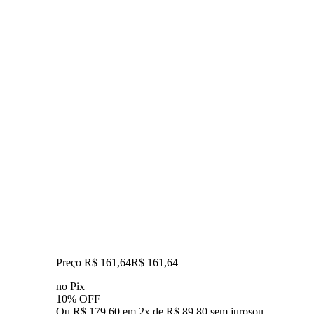
Preço R$ 161,64
R$
161
,
64
no Pix
10% OFF
Ou R$ 179,60 em 2x de R$ 89,80 sem juros
ou