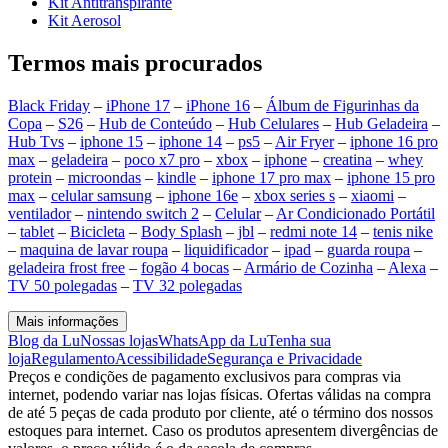
Kit Antitranspirante
Kit Aerosol
Termos mais procurados
Black Friday
–
iPhone 17
–
iPhone 16
–
Álbum de Figurinhas da
Copa
–
S26
–
Hub de Conteúdo
–
Hub Celulares
–
Hub Geladeira
–
Hub Tvs
–
iphone 15
–
iphone 14
–
ps5
–
Air Fryer
–
iphone 16 pro
max
–
geladeira
–
poco x7 pro
–
xbox
–
iphone
–
creatina
–
whey
protein
–
microondas
–
kindle
–
iphone 17 pro max
–
iphone 15 pro
max
–
celular samsung
–
iphone 16e
–
xbox series s
–
xiaomi
–
ventilador
–
nintendo switch 2
–
Celular
–
Ar Condicionado Portátil
–
tablet
–
Bicicleta
–
Body Splash
–
jbl
–
redmi note 14
–
tenis nike
–
maquina de lavar roupa
–
liquidificador
–
ipad
–
guarda roupa
–
geladeira frost free
–
fogão 4 bocas
–
Armário de Cozinha
–
Alexa
–
TV 50 polegadas
–
TV 32 polegadas
Mais informações
Blog da Lu
Nossas lojas
WhatsApp da Lu
Tenha sua
loja
Regulamento
Acessibilidade
Segurança e Privacidade
Preços e condições de pagamento exclusivos para compras via
internet, podendo variar nas lojas físicas. Ofertas válidas na compra
de até 5 peças de cada produto por cliente, até o término dos nossos
estoques para internet. Caso os produtos apresentem divergências de