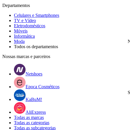
Departamentos
Celulares e Smartphones
TV e Vídeo
Eletrodomésticos
Móveis
Informática
Moda
N
Todos os departamentos
Nossas marcas e parceiros
Netshoes
Epoca Cosméticos
S
KaBuM!
AliExpress
Todas as marcas
Todas as categorias
Todas as subcategorias