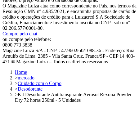
valores, o preço válido é o da sacola de compras.
O Magazine Luiza atua como correspondente no País, nos termos da
Resolução CMN nº 4.935/2021, e encaminha propostas de cartão de
crédito e operações de crédito para a Luizacred S.A Sociedade de
Crédito, Financiamento e Investimento inscrita no CNPJ sob o nº
02.206.577/0001-80.
Compre pelo chat
ou compre pelo telefone:
0800 773 3838
Magazine Luiza S/A - CNPJ: 47.960.950/1088-36 - Endereço: Rua
Arnulfo de Lima, 2385 - Vila Santa Cruz, Franca/SP - CEP 14.403-
471 ® Magazine Luiza – Todos os direitos reservados.
Home
>
mercado
>
Cuidado com o Corpo
>
Desodorante
>
Kit Desodorante Antitranspirante Aerosol Rexona Powder
Dry 72 horas 250ml - 5 Unidades