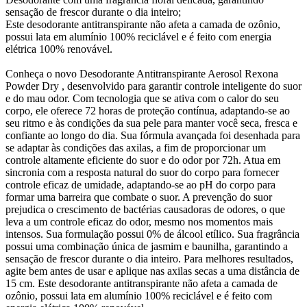
sensação de frescor durante o dia inteiro;
Este desodorante antitranspirante não afeta a camada de ozônio,
possui lata em alumínio 100% reciclável e é feito com energia
elétrica 100% renovável.
Conheça o novo Desodorante Antitranspirante Aerosol Rexona
Powder Dry , desenvolvido para garantir controle inteligente do suor
e do mau odor. Com tecnologia que se ativa com o calor do seu
corpo, ele oferece 72 horas de proteção contínua, adaptando-se ao
seu ritmo e às condições da sua pele para manter você seca, fresca e
confiante ao longo do dia. Sua fórmula avançada foi desenhada para
se adaptar às condições das axilas, a fim de proporcionar um
controle altamente eficiente do suor e do odor por 72h. Atua em
sincronia com a resposta natural do suor do corpo para fornecer
controle eficaz de umidade, adaptando-se ao pH do corpo para
formar uma barreira que combate o suor. A prevenção do suor
prejudica o crescimento de bactérias causadoras de odores, o que
leva a um controle eficaz do odor, mesmo nos momentos mais
intensos. Sua formulação possui 0% de álcool etílico. Sua fragrância
possui uma combinação única de jasmim e baunilha, garantindo a
sensação de frescor durante o dia inteiro. Para melhores resultados,
agite bem antes de usar e aplique nas axilas secas a uma distância de
15 cm. Este desodorante antitranspirante não afeta a camada de
ozônio, possui lata em alumínio 100% reciclável e é feito com