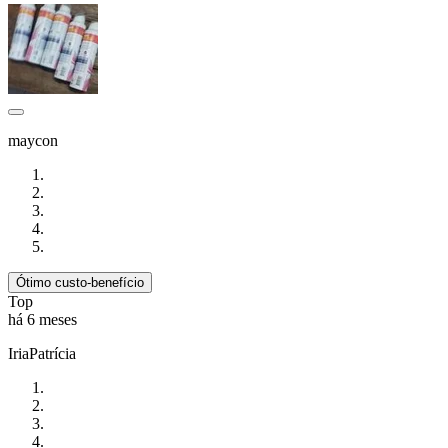
maycon
Ótimo custo-benefício
Top
há 6 meses
IriaPatrícia