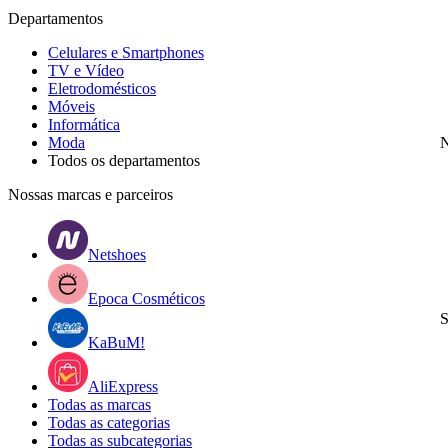
Departamentos
Celulares e Smartphones
TV e Vídeo
Eletrodomésticos
Móveis
Informática
Moda
N
Todos os departamentos
Nossas marcas e parceiros
Netshoes
Epoca Cosméticos
S
KaBuM!
AliExpress
Todas as marcas
Todas as categorias
Todas as subcategorias