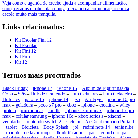
Veja como a agenda de creche ajuda a acompanhar alimentação,
sono, recados e rotina da criança, deixando a comunicação com a
escola muito mais tranquila.
Links relacionados:
Kit Escolar Fini 12
Kit Escolar
Kit Fini 12
Kit Fini
Kit 12
Termos mais procurados
Black Friday
–
iPhone 17
–
iPhone 16
–
Álbum de Figurinhas da
Copa
–
S26
–
Hub de Conteúdo
–
Hub Celulares
–
Hub Geladeira
–
Hub Tvs
–
iphone 15
–
iphone 14
–
ps5
–
Air Fryer
–
iphone 16 pro
max
–
geladeira
–
poco x7 pro
–
xbox
–
iphone
–
creatina
–
whey
protein
–
microondas
–
kindle
–
iphone 17 pro max
–
iphone 15 pro
max
–
celular samsung
–
iphone 16e
–
xbox series s
–
xiaomi
–
ventilador
–
nintendo switch 2
–
Celular
–
Ar Condicionado Portátil
–
tablet
–
Bicicleta
–
Body Splash
–
jbl
–
redmi note 14
–
tenis nike
–
maquina de lavar roupa
–
liquidificador
–
ipad
–
guarda roupa
–