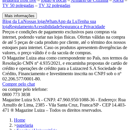
geladeira frost free
–
fogão 4 bocas
–
Armário de Cozinha
–
Alexa
–
TV 50 polegadas
–
TV 32 polegadas
Mais informações
Blog da Lu
Nossas lojas
WhatsApp da Lu
Tenha sua
loja
Regulamento
Acessibilidade
Segurança e Privacidade
Preços e condições de pagamento exclusivos para compras via
internet, podendo variar nas lojas físicas. Ofertas válidas na compra
de até 5 peças de cada produto por cliente, até o término dos nossos
estoques para internet. Caso os produtos apresentem divergências de
valores, o preço válido é o da sacola de compras.
O Magazine Luiza atua como correspondente no País, nos termos da
Resolução CMN nº 4.935/2021, e encaminha propostas de cartão de
crédito e operações de crédito para a Luizacred S.A Sociedade de
Crédito, Financiamento e Investimento inscrita no CNPJ sob o nº
02.206.577/0001-80.
Compre pelo chat
ou compre pelo telefone:
0800 773 3838
Magazine Luiza S/A - CNPJ: 47.960.950/1088-36 - Endereço: Rua
Arnulfo de Lima, 2385 - Vila Santa Cruz, Franca/SP - CEP 14.403-
471 ® Magazine Luiza – Todos os direitos reservados.
Home
>
papelaria