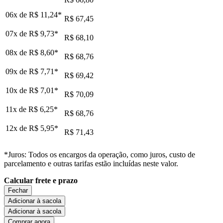
06x de
R$ 11,24
*
R$ 67,45
07x de
R$ 9,73
*
R$ 68,10
08x de
R$ 8,60
*
R$ 68,76
09x de
R$ 7,71
*
R$ 69,42
10x de
R$ 7,01
*
R$ 70,09
11x de
R$ 6,25
*
R$ 68,76
12x de
R$ 5,95
*
R$ 71,43
*Juros: Todos os encargos da operação, como juros, custo de
parcelamento e outras tarifas estão incluídas neste valor.
Calcular frete e prazo
Fechar
Adicionar à sacola
Adicionar à sacola
Comprar agora