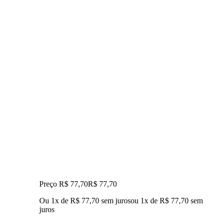
Preço R$ 77,70
R$
77
,
70
Ou 1x de R$ 77,70 sem juros
ou
1
x de
R$ 77,70
sem
juros