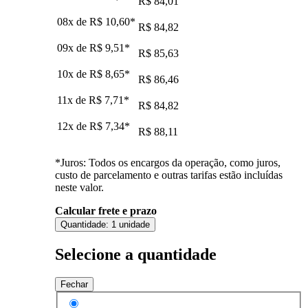
R$ 84,01
08x de
R$ 10,60
*
R$ 84,82
09x de
R$ 9,51
*
R$ 85,63
10x de
R$ 8,65
*
R$ 86,46
11x de
R$ 7,71
*
R$ 84,82
12x de
R$ 7,34
*
R$ 88,11
*Juros: Todos os encargos da operação, como juros,
custo de parcelamento e outras tarifas estão incluídas
neste valor.
Calcular frete e prazo
Quantidade:
1 unidade
Selecione a quantidade
Fechar