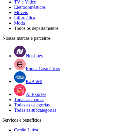
TV e Vídeo
Eletrodomésticos
Móveis
Informática
Moda
Todos os departamentos
Nossas marcas e parceiros
Netshoes
Epoca Cosméticos
KaBuM!
AliExpress
Todas as marcas
Todas as categorias
Todas as subcategorias
Serviços e benefícios
Cartão Luiza