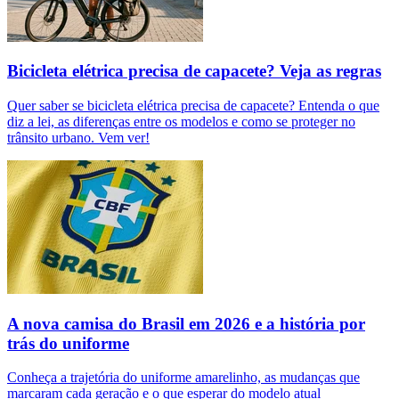
Bicicleta elétrica precisa de capacete? Veja as regras
Quer saber se bicicleta elétrica precisa de capacete? Entenda o que
diz a lei, as diferenças entre os modelos e como se proteger no
trânsito urbano. Vem ver!
A nova camisa do Brasil em 2026 e a história por
trás do uniforme
Conheça a trajetória do uniforme amarelinho, as mudanças que
marcaram cada geração e o que esperar do modelo atual