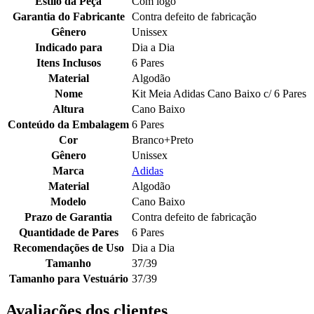
Estilo da Peça
Com logo
Garantia do Fabricante
Contra defeito de fabricação
Gênero
Unissex
Indicado para
Dia a Dia
Itens Inclusos
6 Pares
Material
Algodão
Nome
Kit Meia Adidas Cano Baixo c/ 6 Pares
Altura
Cano Baixo
Conteúdo da Embalagem
6 Pares
Cor
Branco+Preto
Gênero
Unissex
Marca
Adidas
Material
Algodão
Modelo
Cano Baixo
Prazo de Garantia
Contra defeito de fabricação
Quantidade de Pares
6 Pares
Recomendações de Uso
Dia a Dia
Tamanho
37/39
Tamanho para Vestuário
37/39
Avaliações dos clientes