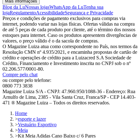
Mais informações
Blog da Lu
Nossas lojas
WhatsApp da Lu
Tenha sua
loja
Regulamento
Acessibilidade
Segurança e Privacidade
Preços e condições de pagamento exclusivos para compras via
internet, podendo variar nas lojas físicas. Ofertas válidas na compra
de até 5 peças de cada produto por cliente, até o término dos nossos
estoques para internet. Caso os produtos apresentem divergências de
valores, o preço válido é o da sacola de compras.
O Magazine Luiza atua como correspondente no País, nos termos da
Resolução CMN nº 4.935/2021, e encaminha propostas de cartão de
crédito e operações de crédito para a Luizacred S.A Sociedade de
Crédito, Financiamento e Investimento inscrita no CNPJ sob o nº
02.206.577/0001-80.
Compre pelo chat
ou compre pelo telefone:
0800 773 3838
Magazine Luiza S/A - CNPJ: 47.960.950/1088-36 - Endereço: Rua
Arnulfo de Lima, 2385 - Vila Santa Cruz, Franca/SP - CEP 14.403-
471 ® Magazine Luiza – Todos os direitos reservados.
Home
>
esporte e lazer
>
Vestuário Esportivo
>
Meia
>
Kit Meia Adidas Cano Baixo c/ 6 Pares