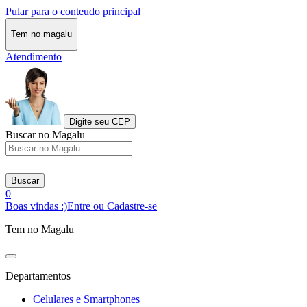
Pular para o conteudo principal
Tem no magalu
Atendimento
Digite seu CEP
Buscar no Magalu
Buscar
0
Boas vindas :)
Entre ou Cadastre-se
Tem no Magalu
Departamentos
Celulares e Smartphones