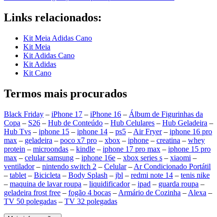
Links relacionados:
Kit Meia Adidas Cano
Kit Meia
Kit Adidas Cano
Kit Adidas
Kit Cano
Termos mais procurados
Black Friday
–
iPhone 17
–
iPhone 16
–
Álbum de Figurinhas da
Copa
–
S26
–
Hub de Conteúdo
–
Hub Celulares
–
Hub Geladeira
–
Hub Tvs
–
iphone 15
–
iphone 14
–
ps5
–
Air Fryer
–
iphone 16 pro
max
–
geladeira
–
poco x7 pro
–
xbox
–
iphone
–
creatina
–
whey
protein
–
microondas
–
kindle
–
iphone 17 pro max
–
iphone 15 pro
max
–
celular samsung
–
iphone 16e
–
xbox series s
–
xiaomi
–
ventilador
–
nintendo switch 2
–
Celular
–
Ar Condicionado Portátil
–
tablet
–
Bicicleta
–
Body Splash
–
jbl
–
redmi note 14
–
tenis nike
–
maquina de lavar roupa
–
liquidificador
–
ipad
–
guarda roupa
–
geladeira frost free
–
fogão 4 bocas
–
Armário de Cozinha
–
Alexa
–
TV 50 polegadas
–
TV 32 polegadas