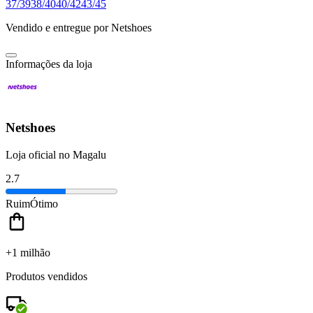
37/39
38/40
40/42
43/45
Vendido e entregue por
Netshoes
Informações da loja
Netshoes
Loja oficial no Magalu
2.7
Ruim
Ótimo
+1 milhão
Produtos vendidos