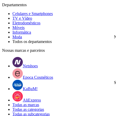
Departamentos
Celulares e Smartphones
TV e Vídeo
Eletrodomésticos
Móveis
Informática
Moda
N
Todos os departamentos
Nossas marcas e parceiros
Netshoes
Epoca Cosméticos
S
KaBuM!
AliExpress
Todas as marcas
Todas as categorias
Todas as subcategorias