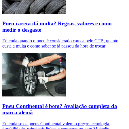
Pneu careca dá multa? Regras, valores e como
medir o desgaste
Entenda quando o pneu é considerado careca pelo CTB, quanto
custa a multa e como saber se já passou da hora de trocar
Pneu Continental é bom? Avaliação completa da
marca alemã
Entenda se os pneus Continental valem o preço: tecnologia,
durabilidade, principais linhas e comparativo com Michelin