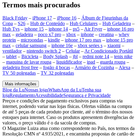
Termos mais procurados
Black Friday
–
iPhone 17
–
iPhone 16
–
Álbum de Figurinhas da
Copa
–
S26
–
Hub de Conteúdo
–
Hub Celulares
–
Hub Geladeira
–
Hub Tvs
–
iphone 15
–
iphone 14
–
ps5
–
Air Fryer
–
iphone 16 pro
max
–
geladeira
–
poco x7 pro
–
xbox
–
iphone
–
creatina
–
whey
protein
–
microondas
–
kindle
–
iphone 17 pro max
–
iphone 15 pro
max
–
celular samsung
–
iphone 16e
–
xbox series s
–
xiaomi
–
ventilador
–
nintendo switch 2
–
Celular
–
Ar Condicionado Portátil
–
tablet
–
Bicicleta
–
Body Splash
–
jbl
–
redmi note 14
–
tenis nike
–
maquina de lavar roupa
–
liquidificador
–
ipad
–
guarda roupa
–
geladeira frost free
–
fogão 4 bocas
–
Armário de Cozinha
–
Alexa
–
TV 50 polegadas
–
TV 32 polegadas
Mais informações
Blog da Lu
Nossas lojas
WhatsApp da Lu
Tenha sua
loja
Regulamento
Acessibilidade
Segurança e Privacidade
Preços e condições de pagamento exclusivos para compras via
internet, podendo variar nas lojas físicas. Ofertas válidas na compra
de até 5 peças de cada produto por cliente, até o término dos nossos
estoques para internet. Caso os produtos apresentem divergências de
valores, o preço válido é o da sacola de compras.
O Magazine Luiza atua como correspondente no País, nos termos da
Resolução CMN nº 4.935/2021, e encaminha propostas de cartão de