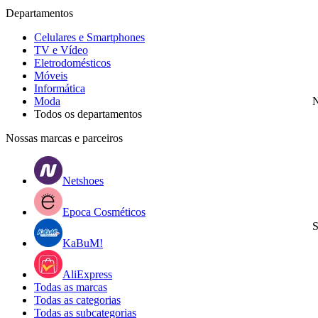
Departamentos
Celulares e Smartphones
TV e Vídeo
Eletrodomésticos
Móveis
Informática
Moda
N
Todos os departamentos
Nossas marcas e parceiros
Netshoes
Epoca Cosméticos
S
KaBuM!
AliExpress
Todas as marcas
Todas as categorias
Todas as subcategorias