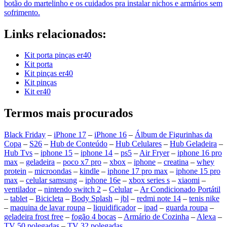
botão do martelinho e os cuidados pra instalar nichos e armários sem
sofrimento.
Links relacionados:
Kit porta pinças er40
Kit porta
Kit pinças er40
Kit pinças
Kit er40
Termos mais procurados
Black Friday
–
iPhone 17
–
iPhone 16
–
Álbum de Figurinhas da
Copa
–
S26
–
Hub de Conteúdo
–
Hub Celulares
–
Hub Geladeira
–
Hub Tvs
–
iphone 15
–
iphone 14
–
ps5
–
Air Fryer
–
iphone 16 pro
max
–
geladeira
–
poco x7 pro
–
xbox
–
iphone
–
creatina
–
whey
protein
–
microondas
–
kindle
–
iphone 17 pro max
–
iphone 15 pro
max
–
celular samsung
–
iphone 16e
–
xbox series s
–
xiaomi
–
ventilador
–
nintendo switch 2
–
Celular
–
Ar Condicionado Portátil
–
tablet
–
Bicicleta
–
Body Splash
–
jbl
–
redmi note 14
–
tenis nike
–
maquina de lavar roupa
–
liquidificador
–
ipad
–
guarda roupa
–
geladeira frost free
–
fogão 4 bocas
–
Armário de Cozinha
–
Alexa
–
TV 50 polegadas
–
TV 32 polegadas