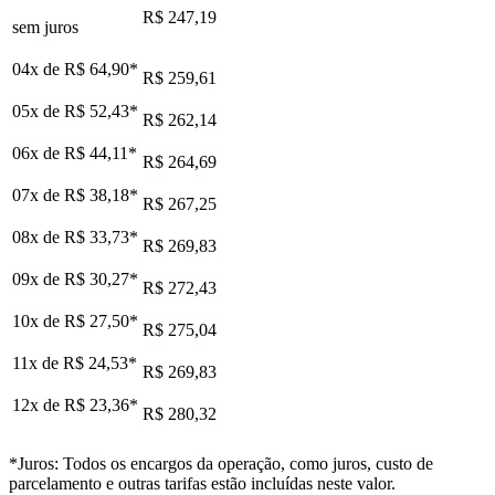
R$ 247,19
sem juros
04x de
R$ 64,90
*
R$ 259,61
05x de
R$ 52,43
*
R$ 262,14
06x de
R$ 44,11
*
R$ 264,69
07x de
R$ 38,18
*
R$ 267,25
08x de
R$ 33,73
*
R$ 269,83
09x de
R$ 30,27
*
R$ 272,43
10x de
R$ 27,50
*
R$ 275,04
11x de
R$ 24,53
*
R$ 269,83
12x de
R$ 23,36
*
R$ 280,32
*Juros: Todos os encargos da operação, como juros, custo de
parcelamento e outras tarifas estão incluídas neste valor.