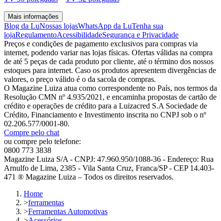
Mais informações
Blog da Lu
Nossas lojas
WhatsApp da Lu
Tenha sua
loja
Regulamento
Acessibilidade
Segurança e Privacidade
Preços e condições de pagamento exclusivos para compras via
internet, podendo variar nas lojas físicas. Ofertas válidas na compra
de até 5 peças de cada produto por cliente, até o término dos nossos
estoques para internet. Caso os produtos apresentem divergências de
valores, o preço válido é o da sacola de compras.
O Magazine Luiza atua como correspondente no País, nos termos da
Resolução CMN nº 4.935/2021, e encaminha propostas de cartão de
crédito e operações de crédito para a Luizacred S.A Sociedade de
Crédito, Financiamento e Investimento inscrita no CNPJ sob o nº
02.206.577/0001-80.
Compre pelo chat
ou compre pelo telefone:
0800 773 3838
Magazine Luiza S/A - CNPJ: 47.960.950/1088-36 - Endereço: Rua
Arnulfo de Lima, 2385 - Vila Santa Cruz, Franca/SP - CEP 14.403-
471 ® Magazine Luiza – Todos os direitos reservados.
Home
>
ferramentas
>
Ferramentas Automotivas
>
Acessórios