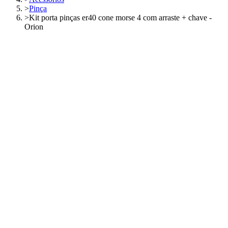
>
Pinça
>
Kit porta pinças er40 cone morse 4 com arraste + chave -
Orion