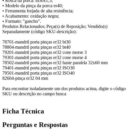
• Rosca da porca: m50x1,5;
• Modelo da pinça da porca er40;
• Ferramenta forjada de alta resistência;
• Acabamento: oxidação negra;
• Formato: "gancho".
Produtos Relacionados; Peça(s) de Reposição; Vendido(s)
Separadamente (código SKU-descrição):
78701-mandril porta pinças er32 bt30
78804-mandril porta pinças er32 bt40
79201-mandril porta pinças er32 cone morse 3
79301-mandril porta pinças er32 cone morse 4
78502-mandril porta pinças er32 haste paralela 32x60 mm
79401-mandril porta pinças er32 ISO30
79501-mandril porta pinças er32 ISO40
82604-pinça er32 04 mm
Para encontrar isoladamente um dos produtos acima, digite o código
SKU ou descrição no campo busca
Ficha Técnica
Perguntas e Respostas