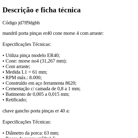
Descrição e ficha técnica
Código
jd7ff9dgbh
mandril porta pinças er40 cone morse 4 com arraste:
Especificações Técnicas:
• Utiliza pinça modelo ER40;
• Cone: morse no4 (31,267 mm);
• Com arraste;
• Medida L1 = 61 mm;
• RPM máx.: 8.000;
• Construído em aço ferramenta 8620;
• Cementação c/ camada de 0,8 a 1 mm;
• Batimento de 0,005 a 0,015 mm;
• Retificado;
chave gancho porta pinças er 40 a:
Especificações Técnicas:
• Diâmetro da porca: 63 mm;