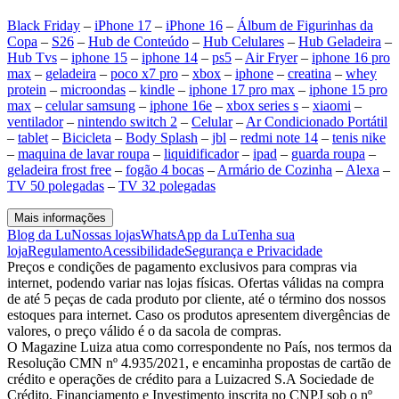
Black Friday
–
iPhone 17
–
iPhone 16
–
Álbum de Figurinhas da
Copa
–
S26
–
Hub de Conteúdo
–
Hub Celulares
–
Hub Geladeira
–
Hub Tvs
–
iphone 15
–
iphone 14
–
ps5
–
Air Fryer
–
iphone 16 pro
max
–
geladeira
–
poco x7 pro
–
xbox
–
iphone
–
creatina
–
whey
protein
–
microondas
–
kindle
–
iphone 17 pro max
–
iphone 15 pro
max
–
celular samsung
–
iphone 16e
–
xbox series s
–
xiaomi
–
ventilador
–
nintendo switch 2
–
Celular
–
Ar Condicionado Portátil
–
tablet
–
Bicicleta
–
Body Splash
–
jbl
–
redmi note 14
–
tenis nike
–
maquina de lavar roupa
–
liquidificador
–
ipad
–
guarda roupa
–
geladeira frost free
–
fogão 4 bocas
–
Armário de Cozinha
–
Alexa
–
TV 50 polegadas
–
TV 32 polegadas
Mais informações
Blog da Lu
Nossas lojas
WhatsApp da Lu
Tenha sua
loja
Regulamento
Acessibilidade
Segurança e Privacidade
Preços e condições de pagamento exclusivos para compras via
internet, podendo variar nas lojas físicas. Ofertas válidas na compra
de até 5 peças de cada produto por cliente, até o término dos nossos
estoques para internet. Caso os produtos apresentem divergências de
valores, o preço válido é o da sacola de compras.
O Magazine Luiza atua como correspondente no País, nos termos da
Resolução CMN nº 4.935/2021, e encaminha propostas de cartão de
crédito e operações de crédito para a Luizacred S.A Sociedade de
Crédito, Financiamento e Investimento inscrita no CNPJ sob o nº