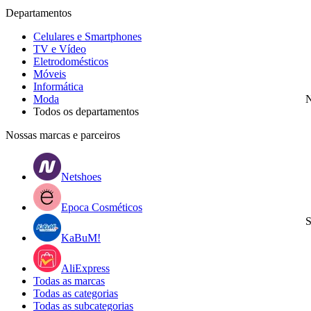
Departamentos
Celulares e Smartphones
TV e Vídeo
Eletrodomésticos
Móveis
Informática
Moda
N
Todos os departamentos
Nossas marcas e parceiros
Netshoes
Epoca Cosméticos
S
KaBuM!
AliExpress
Todas as marcas
Todas as categorias
Todas as subcategorias