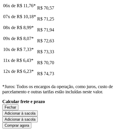
06x de
R$ 11,76
*
R$ 70,57
07x de
R$ 10,18
*
R$ 71,25
08x de
R$ 8,99
*
R$ 71,94
09x de
R$ 8,07
*
R$ 72,63
10x de
R$ 7,33
*
R$ 73,33
11x de
R$ 6,43
*
R$ 70,70
12x de
R$ 6,23
*
R$ 74,73
*Juros: Todos os encargos da operação, como juros, custo de
parcelamento e outras tarifas estão incluídas neste valor.
Calcular frete e prazo
Fechar
Adicionar à sacola
Adicionar à sacola
Comprar agora