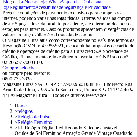
Blog da Lu
Nossas lojas
WhatsApp da Lu
Tenha sua
loja
Regulamento
Acessibilidade
Segurança e Privacidade
Preços e condições de pagamento exclusivos para compras via
internet, podendo variar nas lojas físicas. Ofertas válidas na compra
de até 5 peças de cada produto por cliente, até o término dos nossos
estoques para internet. Caso os produtos apresentem divergências de
valores, o preço válido é o da sacola de compras.
O Magazine Luiza atua como correspondente no País, nos termos da
Resolução CMN nº 4.935/2021, e encaminha propostas de cartão de
crédito e operações de crédito para a Luizacred S.A Sociedade de
Crédito, Financiamento e Investimento inscrita no CNPJ sob o nº
02.206.577/0001-80.
Compre pelo chat
ou compre pelo telefone:
0800 773 3838
Magazine Luiza S/A - CNPJ: 47.960.950/1088-36 - Endereço: Rua
Arnulfo de Lima, 2385 - Vila Santa Cruz, Franca/SP - CEP 14.403-
471 ® Magazine Luiza – Todos os direitos reservados.
Home
>
relógios
>
Relógio de Pulso
>
Relógio Feminino
>
Kit Relógio Digital Led Redondo Silicone ajustável +
Óculos de Sol Feminino Armação Grande Vintage Quadrado