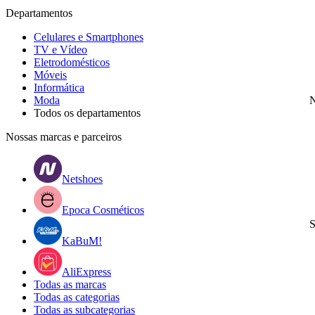
Departamentos
Celulares e Smartphones
TV e Vídeo
Eletrodomésticos
Móveis
Informática
Moda
N
Todos os departamentos
Nossas marcas e parceiros
Netshoes
Epoca Cosméticos
S
KaBuM!
AliExpress
Todas as marcas
Todas as categorias
Todas as subcategorias