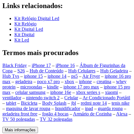
Links relacionados:
Kit Relógio Digital Led
Kit Relógio
Kit Digital Led
Kit Digital
Kit Led
Termos mais procurados
Black Friday
–
iPhone 17
–
iPhone 16
–
Álbum de Figurinhas da
Copa
–
S26
–
Hub de Conteúdo
–
Hub Celulares
–
Hub Geladeira
–
Hub Tvs
–
iphone 15
–
iphone 14
–
ps5
–
Air Fryer
–
iphone 16 pro
max
–
geladeira
–
poco x7 pro
–
xbox
–
iphone
–
creatina
–
whey
protein
–
microondas
–
kindle
–
iphone 17 pro max
–
iphone 15 pro
max
–
celular samsung
–
iphone 16e
–
xbox series s
–
xiaomi
–
ventilador
–
nintendo switch 2
–
Celular
–
Ar Condicionado Portátil
–
tablet
–
Bicicleta
–
Body Splash
–
jbl
–
redmi note 14
–
tenis nike
–
maquina de lavar roupa
–
liquidificador
–
ipad
–
guarda roupa
–
geladeira frost free
–
fogão 4 bocas
–
Armário de Cozinha
–
Alexa
–
TV 50 polegadas
–
TV 32 polegadas
Mais informações