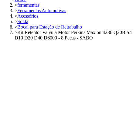
>
ferramentas
>
Ferramentas Automotivas
>
Acessórios
>
Solda
>
Bocal para Estação de Retrabalho
>
Kit Retentor Valvula Motor Perkins Maxion 4236 Q20B S4
D10 D20 D40 D6000 - 8 Pecas - SABO