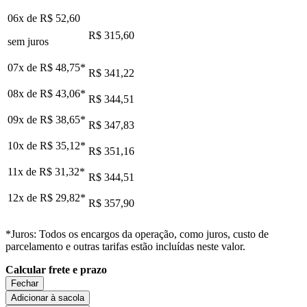
06x de
R$ 52,60
R$ 315,60
sem juros
07x de
R$ 48,75
*
R$ 341,22
08x de
R$ 43,06
*
R$ 344,51
09x de
R$ 38,65
*
R$ 347,83
10x de
R$ 35,12
*
R$ 351,16
11x de
R$ 31,32
*
R$ 344,51
12x de
R$ 29,82
*
R$ 357,90
*Juros: Todos os encargos da operação, como juros, custo de
parcelamento e outras tarifas estão incluídas neste valor.
Calcular frete e prazo
Fechar
Adicionar à sacola