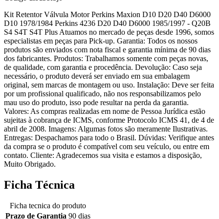
Kit Retentor Válvula Motor Perkins Maxion D10 D20 D40 D6000
D10 1978/1984 Perkins 4236 D20 D40 D6000 1985/1997 - Q20B
S4 S4T S4T Plus Atuamos no mercado de peças desde 1996, somos
especialistas em peças para Pick-up. Garantia: Todos os nossos
produtos são enviados com nota fiscal e garantia mínima de 90 dias
dos fabricantes. Produtos: Trabalhamos somente com peças novas,
de qualidade, com garantia e procedência. Devolução: Caso seja
necessário, o produto deverá ser enviado em sua embalagem
original, sem marcas de montagem ou uso. Instalação: Deve ser feita
por um profissional qualificado, não nos responsabilizamos pelo
mau uso do produto, isso pode resultar na perda da garantia.
Valores: As compras realizadas em nome de Pessoa Jurídica estão
sujeitas à cobrança de ICMS, conforme Protocolo ICMS 41, de 4 de
abril de 2008. Imagens: Algumas fotos são meramente Ilustrativas.
Entregas: Despachamos para todo o Brasil. Dúvidas: Verifique antes
da compra se o produto é compatível com seu veículo, ou entre em
contato. Cliente: Agradecemos sua visita e estamos a disposição,
Muito Obrigado.
Ficha Técnica
Ficha tecnica do produto
Prazo de Garantia
90 dias