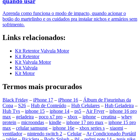
quando usar
Aprenda como funciona o modo de impacto, quando acionar o
botão do martelinho e os cuidados pra instalar nichos e armários sem
sofrimento.
Links relacionados:
Kit Retentor Valvula Motor
Kit Retentor
Kit Valvula Motor
Kit Valvula
Kit Motor
Termos mais procurados
Black Friday
–
iPhone 17
–
iPhone 16
–
Álbum de Figurinhas da
Copa
–
S26
–
Hub de Conteúdo
–
Hub Celulares
–
Hub Geladeira
–
Hub Tvs
–
iphone 15
–
iphone 14
–
ps5
–
Air Fryer
–
iphone 16 pro
max
–
geladeira
–
poco x7 pro
–
xbox
–
iphone
–
creatina
–
whey
protein
–
microondas
–
kindle
–
iphone 17 pro max
–
iphone 15 pro
max
–
celular samsung
–
iphone 16e
–
xbox series s
–
xiaomi
–
ventilador
–
nintendo switch 2
–
Celular
–
Ar Condicionado Portátil
–
tablet
–
Bicicleta
–
Body Splash
–
jbl
–
redmi note 14
–
tenis nike