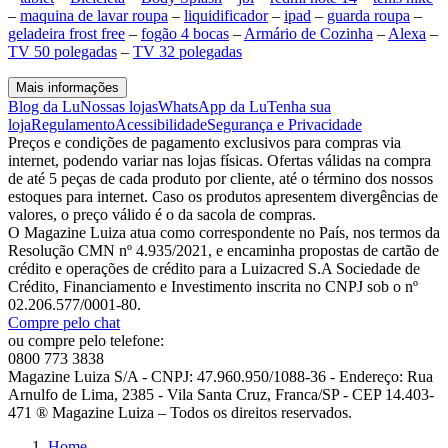
–
maquina de lavar roupa
–
liquidificador
–
ipad
–
guarda roupa
–
geladeira frost free
–
fogão 4 bocas
–
Armário de Cozinha
–
Alexa
–
TV 50 polegadas
–
TV 32 polegadas
Mais informações
Blog da Lu
Nossas lojas
WhatsApp da Lu
Tenha sua
loja
Regulamento
Acessibilidade
Segurança e Privacidade
Preços e condições de pagamento exclusivos para compras via
internet, podendo variar nas lojas físicas. Ofertas válidas na compra
de até 5 peças de cada produto por cliente, até o término dos nossos
estoques para internet. Caso os produtos apresentem divergências de
valores, o preço válido é o da sacola de compras.
O Magazine Luiza atua como correspondente no País, nos termos da
Resolução CMN nº 4.935/2021, e encaminha propostas de cartão de
crédito e operações de crédito para a Luizacred S.A Sociedade de
Crédito, Financiamento e Investimento inscrita no CNPJ sob o nº
02.206.577/0001-80.
Compre pelo chat
ou compre pelo telefone:
0800 773 3838
Magazine Luiza S/A - CNPJ: 47.960.950/1088-36 - Endereço: Rua
Arnulfo de Lima, 2385 - Vila Santa Cruz, Franca/SP - CEP 14.403-
471 ® Magazine Luiza – Todos os direitos reservados.
Home