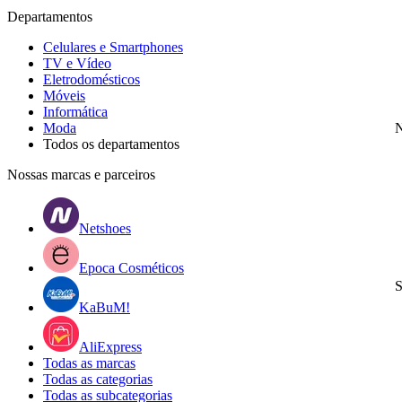
Departamentos
Celulares e Smartphones
TV e Vídeo
Eletrodomésticos
Móveis
Informática
Moda
N
Todos os departamentos
Nossas marcas e parceiros
Netshoes
Epoca Cosméticos
S
KaBuM!
AliExpress
Todas as marcas
Todas as categorias
Todas as subcategorias