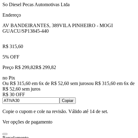
So Diesel Pecas Automotivas Ltda
Endereço
AV BANDEIRANTES, 389
VILA PINHEIRO - MOGI
GUACU/SP
13845-440
R$ 315,60
5% OFF
Preço R$ 299,82
R$
299
,
82
no Pix
Ou R$ 315,60 em 6x de R$ 52,60 sem juros
ou
R$ 315,60
em
6
x de
R$ 52,60
sem juros
R$ 30 OFF
Copiar
Copie o cupom e cole na revisão. Válido até
14 de set
.
Ver opções de pagamento
Parcelamento