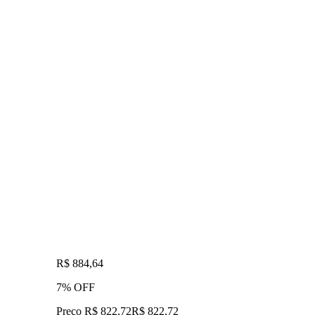
R$ 884,64
7% OFF
Preço R$ 822,72
R$
822
,
72