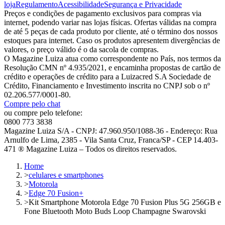
loja
Regulamento
Acessibilidade
Segurança e Privacidade
Preços e condições de pagamento exclusivos para compras via
internet, podendo variar nas lojas físicas. Ofertas válidas na compra
de até 5 peças de cada produto por cliente, até o término dos nossos
estoques para internet. Caso os produtos apresentem divergências de
valores, o preço válido é o da sacola de compras.
O Magazine Luiza atua como correspondente no País, nos termos da
Resolução CMN nº 4.935/2021, e encaminha propostas de cartão de
crédito e operações de crédito para a Luizacred S.A Sociedade de
Crédito, Financiamento e Investimento inscrita no CNPJ sob o nº
02.206.577/0001-80.
Compre pelo chat
ou compre pelo telefone:
0800 773 3838
Magazine Luiza S/A - CNPJ: 47.960.950/1088-36 - Endereço: Rua
Arnulfo de Lima, 2385 - Vila Santa Cruz, Franca/SP - CEP 14.403-
471 ® Magazine Luiza – Todos os direitos reservados.
Home
>
celulares e smartphones
>
Motorola
>
Edge 70 Fusion+
>
Kit Smartphone Motorola Edge 70 Fusion Plus 5G 256GB e
Fone Bluetooth Moto Buds Loop Champagne Swarovski