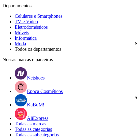
Departamentos
Celulares e Smartphones
TV e Vídeo
Eletrodomésticos
Móveis
Informática
Moda
N
Todos os departamentos
Nossas marcas e parceiros
Netshoes
Epoca Cosméticos
S
KaBuM!
AliExpress
Todas as marcas
Todas as categorias
Todas as subcategorias