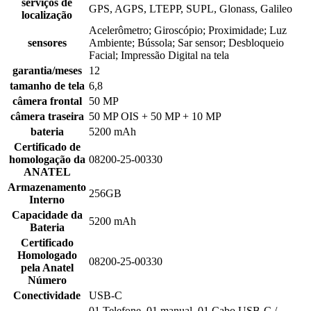
serviços de
GPS, AGPS, LTEPP, SUPL, Glonass, Galileo
localização
Acelerômetro; Giroscópio; Proximidade; Luz
sensores
Ambiente; Bússola; Sar sensor; Desbloqueio
Facial; Impressão Digital na tela
garantia/meses
12
tamanho de tela
6,8
câmera frontal
50 MP
câmera traseira
50 MP OIS + 50 MP + 10 MP
bateria
5200 mAh
Certificado de
homologação da
08200-25-00330
ANATEL
Armazenamento
256GB
Interno
Capacidade da
5200 mAh
Bateria
Certificado
Homologado
08200-25-00330
pela Anatel
Número
Conectividade
USB-C
01 Telefone, 01 manual, 01 Cabo USB-C /