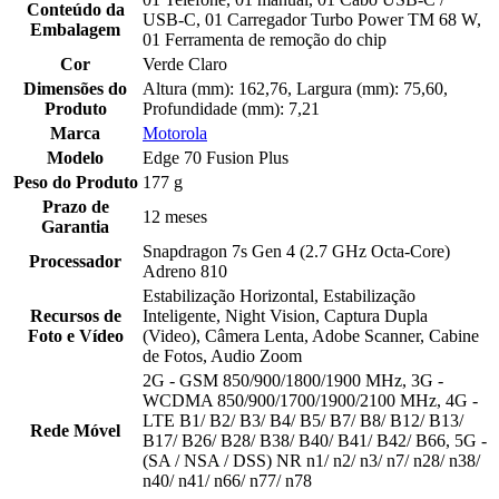
Conteúdo da
USB-C, 01 Carregador Turbo Power TM 68 W,
Embalagem
01 Ferramenta de remoção do chip
Cor
Verde Claro
Dimensões do
Altura (mm): 162,76, Largura (mm): 75,60,
Produto
Profundidade (mm): 7,21
Marca
Motorola
Modelo
Edge 70 Fusion Plus
Peso do Produto
177 g
Prazo de
12 meses
Garantia
Snapdragon 7s Gen 4 (2.7 GHz Octa-Core)
Processador
Adreno 810
Estabilização Horizontal, Estabilização
Recursos de
Inteligente, Night Vision, Captura Dupla
Foto e Vídeo
(Video), Câmera Lenta, Adobe Scanner, Cabine
de Fotos, Audio Zoom
2G - GSM 850/900/1800/1900 MHz, 3G -
WCDMA 850/900/1700/1900/2100 MHz, 4G -
LTE B1/ B2/ B3/ B4/ B5/ B7/ B8/ B12/ B13/
Rede Móvel
B17/ B26/ B28/ B38/ B40/ B41/ B42/ B66, 5G -
(SA / NSA / DSS) NR n1/ n2/ n3/ n7/ n28/ n38/
n40/ n41/ n66/ n77/ n78