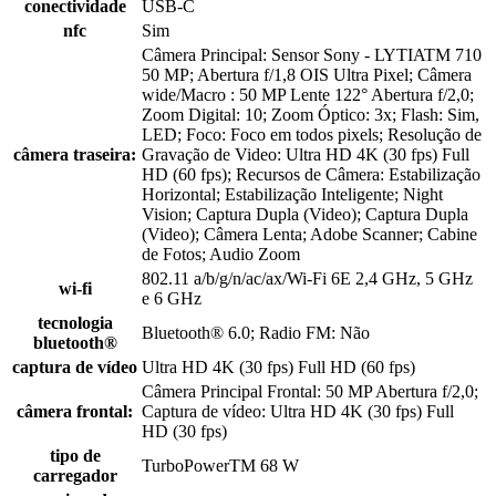
conectividade
USB-C
nfc
Sim
Câmera Principal: Sensor Sony - LYTIATM 710
50 MP; Abertura f/1,8 OIS Ultra Pixel; Câmera
wide/Macro : 50 MP Lente 122° Abertura f/2,0;
Zoom Digital: 10; Zoom Óptico: 3x; Flash: Sim,
LED; Foco: Foco em todos pixels; Resolução de
câmera traseira:
Gravação de Video: Ultra HD 4K (30 fps) Full
HD (60 fps); Recursos de Câmera: Estabilização
Horizontal; Estabilização Inteligente; Night
Vision; Captura Dupla (Video); Captura Dupla
(Video); Câmera Lenta; Adobe Scanner; Cabine
de Fotos; Audio Zoom
802.11 a/b/g/n/ac/ax/Wi-Fi 6E 2,4 GHz, 5 GHz
wi-fi
e 6 GHz
tecnologia
Bluetooth® 6.0; Radio FM: Não
bluetooth®
captura de vídeo
Ultra HD 4K (30 fps) Full HD (60 fps)
Câmera Principal Frontal: 50 MP Abertura f/2,0;
câmera frontal:
Captura de vídeo: Ultra HD 4K (30 fps) Full
HD (30 fps)
tipo de
TurboPowerTM 68 W
carregador