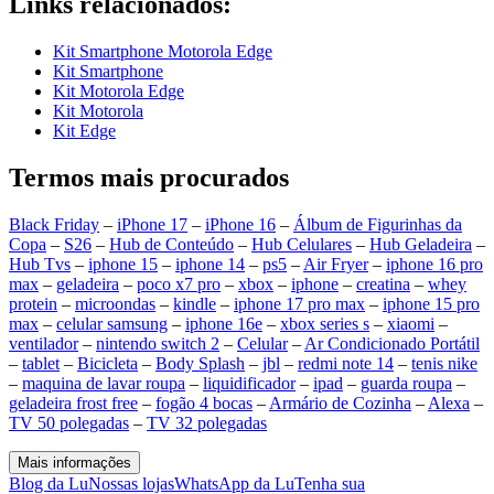
Links relacionados:
Kit Smartphone Motorola Edge
Kit Smartphone
Kit Motorola Edge
Kit Motorola
Kit Edge
Termos mais procurados
Black Friday
–
iPhone 17
–
iPhone 16
–
Álbum de Figurinhas da
Copa
–
S26
–
Hub de Conteúdo
–
Hub Celulares
–
Hub Geladeira
–
Hub Tvs
–
iphone 15
–
iphone 14
–
ps5
–
Air Fryer
–
iphone 16 pro
max
–
geladeira
–
poco x7 pro
–
xbox
–
iphone
–
creatina
–
whey
protein
–
microondas
–
kindle
–
iphone 17 pro max
–
iphone 15 pro
max
–
celular samsung
–
iphone 16e
–
xbox series s
–
xiaomi
–
ventilador
–
nintendo switch 2
–
Celular
–
Ar Condicionado Portátil
–
tablet
–
Bicicleta
–
Body Splash
–
jbl
–
redmi note 14
–
tenis nike
–
maquina de lavar roupa
–
liquidificador
–
ipad
–
guarda roupa
–
geladeira frost free
–
fogão 4 bocas
–
Armário de Cozinha
–
Alexa
–
TV 50 polegadas
–
TV 32 polegadas
Mais informações
Blog da Lu
Nossas lojas
WhatsApp da Lu
Tenha sua