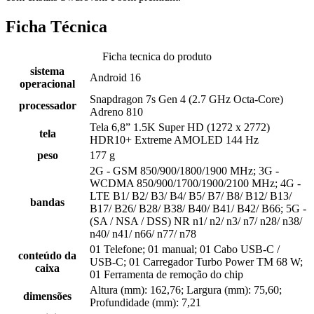
Ficha Técnica
Ficha tecnica do produto
sistema
Android 16
operacional
Snapdragon 7s Gen 4 (2.7 GHz Octa-Core)
processador
Adreno 810
Tela 6,8” 1.5K Super HD (1272 x 2772)
tela
HDR10+ Extreme AMOLED 144 Hz
peso
177 g
2G - GSM 850/900/1800/1900 MHz; 3G -
WCDMA 850/900/1700/1900/2100 MHz; 4G -
LTE B1/ B2/ B3/ B4/ B5/ B7/ B8/ B12/ B13/
bandas
B17/ B26/ B28/ B38/ B40/ B41/ B42/ B66; 5G -
(SA / NSA / DSS) NR n1/ n2/ n3/ n7/ n28/ n38/
n40/ n41/ n66/ n77/ n78
01 Telefone; 01 manual; 01 Cabo USB-C /
conteúdo da
USB-C; 01 Carregador Turbo Power TM 68 W;
caixa
01 Ferramenta de remoção do chip
Altura (mm): 162,76; Largura (mm): 75,60;
dimensões
Profundidade (mm): 7,21