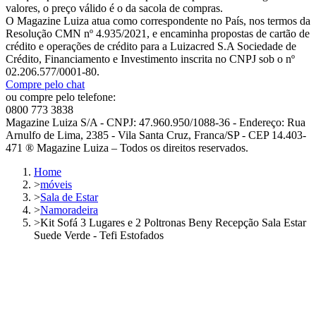
valores, o preço válido é o da sacola de compras.
O Magazine Luiza atua como correspondente no País, nos termos da
Resolução CMN nº 4.935/2021, e encaminha propostas de cartão de
crédito e operações de crédito para a Luizacred S.A Sociedade de
Crédito, Financiamento e Investimento inscrita no CNPJ sob o nº
02.206.577/0001-80.
Compre pelo chat
ou compre pelo telefone:
0800 773 3838
Magazine Luiza S/A - CNPJ: 47.960.950/1088-36 - Endereço: Rua
Arnulfo de Lima, 2385 - Vila Santa Cruz, Franca/SP - CEP 14.403-
471 ® Magazine Luiza – Todos os direitos reservados.
Home
>
móveis
>
Sala de Estar
>
Namoradeira
>
Kit Sofá 3 Lugares e 2 Poltronas Beny Recepção Sala Estar
Suede Verde - Tefi Estofados