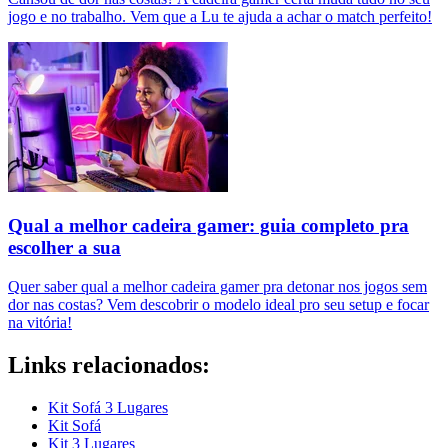
jogo e no trabalho. Vem que a Lu te ajuda a achar o match perfeito!
Qual a melhor cadeira gamer: guia completo pra
escolher a sua
Quer saber qual a melhor cadeira gamer pra detonar nos jogos sem
dor nas costas? Vem descobrir o modelo ideal pro seu setup e focar
na vitória!
Links relacionados:
Kit Sofá 3 Lugares
Kit Sofá
Kit 3 Lugares