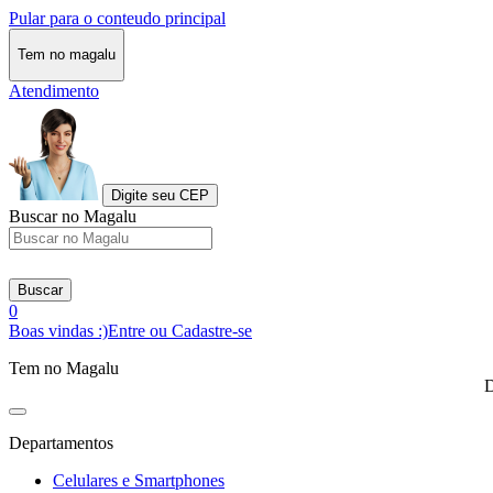
Pular para o conteudo principal
Tem no magalu
Atendimento
Digite seu CEP
Buscar no Magalu
Buscar
0
Boas vindas :)
Entre ou Cadastre-se
Tem no Magalu
D
Departamentos
Celulares e Smartphones