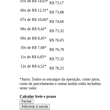
05x de
R$ 14,63
*
R$ 73,17
06x de
R$ 12,31
*
R$ 73,88
07x de
R$ 10,66
*
R$ 74,60
08x de
R$ 9,42
*
R$ 75,32
09x de
R$ 8,45
*
R$ 76,05
10x de
R$ 7,68
*
R$ 76,78
11x de
R$ 6,85
*
R$ 75,32
12x de
R$ 6,52
*
R$ 78,25
*Juros: Todos os encargos da operação, como juros,
custo de parcelamento e outras tarifas estão incluídas
neste valor.
Calcular frete e prazo
Fechar
Adicionar à sacola