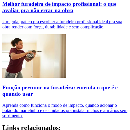
Melhor furadeira de impacto profissional: o que
avaliar pra não errar na obra
Um guia prático pra escolher a furadeira profissional ideal pra sua
obra render com força, durabilidade e sem complicação.
Função percutor na furadeira: entenda o que é e
quando usar
Aprenda como funciona o modo de impacto, quando acionar o
botão do martelinho e os cuidados pra instalar nichos e armários sem
sofrimento.
Links relacionados: