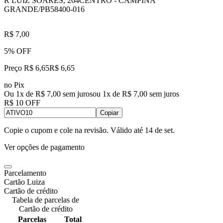
R LUIZ SOARES, 264
CENTRO - CAMPINA
GRANDE/PB
58400-016
R$ 7,00
5% OFF
Preço R$ 6,65
R$
6
,
65
no Pix
Ou 1x de R$ 7,00 sem juros
ou
1
x de
R$ 7,00
sem juros
R$ 10 OFF
Copiar
Copie o cupom e cole na revisão. Válido até
14 de set
.
Ver opções de pagamento
Parcelamento
Cartão Luiza
Cartão de crédito
Tabela de parcelas de
Cartão de crédito
Parcelas
Total