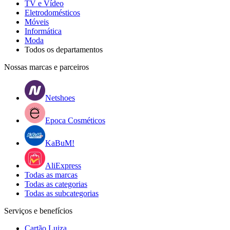
TV e Vídeo
Eletrodomésticos
Móveis
Informática
Moda
Todos os departamentos
Nossas marcas e parceiros
Netshoes
Epoca Cosméticos
KaBuM!
AliExpress
Todas as marcas
Todas as categorias
Todas as subcategorias
Serviços e benefícios
Cartão Luiza