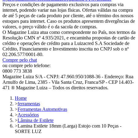
Preços e condições de pagamento exclusivos para compras via
internet, podendo variar nas lojas físicas. Ofertas válidas na compra
de até 5 peças de cada produto por cliente, até o término dos nossos
estoques para internet. Caso os produtos apresentem divergências de
valores, o preço válido é o da sacola de compras.
O Magazine Luiza atua como correspondente no País, nos termos da
Resolução CMN nº 4.935/2021, e encaminha propostas de cartão de
crédito e operações de crédito para a Luizacred S.A Sociedade de
Crédito, Financiamento e Investimento inscrita no CNPJ sob o nº
02.206.577/0001-80.
Compre pelo chat
ou compre pelo telefone:
0800 773 3838
Magazine Luiza S/A - CNPJ: 47.960.950/1088-36 - Endereço: Rua
Arnulfo de Lima, 2385 - Vila Santa Cruz, Franca/SP - CEP 14.403-
471 ® Magazine Luiza – Todos os direitos reservados.
Home
>
ferramentas
>
Ferramentas Automotivas
>
Acessórios
>
Lâmina de Estilete
>
Lamina Estilete 18mm (Larga) Estojo com 10 Peças -
SORTE LUZ