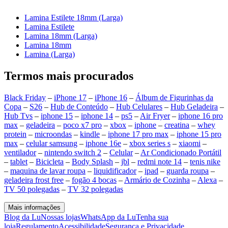
Lamina Estilete 18mm (Larga)
Lamina Estilete
Lamina 18mm (Larga)
Lamina 18mm
Lamina (Larga)
Termos mais procurados
Black Friday
–
iPhone 17
–
iPhone 16
–
Álbum de Figurinhas da
Copa
–
S26
–
Hub de Conteúdo
–
Hub Celulares
–
Hub Geladeira
–
Hub Tvs
–
iphone 15
–
iphone 14
–
ps5
–
Air Fryer
–
iphone 16 pro
max
–
geladeira
–
poco x7 pro
–
xbox
–
iphone
–
creatina
–
whey
protein
–
microondas
–
kindle
–
iphone 17 pro max
–
iphone 15 pro
max
–
celular samsung
–
iphone 16e
–
xbox series s
–
xiaomi
–
ventilador
–
nintendo switch 2
–
Celular
–
Ar Condicionado Portátil
–
tablet
–
Bicicleta
–
Body Splash
–
jbl
–
redmi note 14
–
tenis nike
–
maquina de lavar roupa
–
liquidificador
–
ipad
–
guarda roupa
–
geladeira frost free
–
fogão 4 bocas
–
Armário de Cozinha
–
Alexa
–
TV 50 polegadas
–
TV 32 polegadas
Mais informações
Blog da Lu
Nossas lojas
WhatsApp da Lu
Tenha sua
loja
Regulamento
Acessibilidade
Segurança e Privacidade