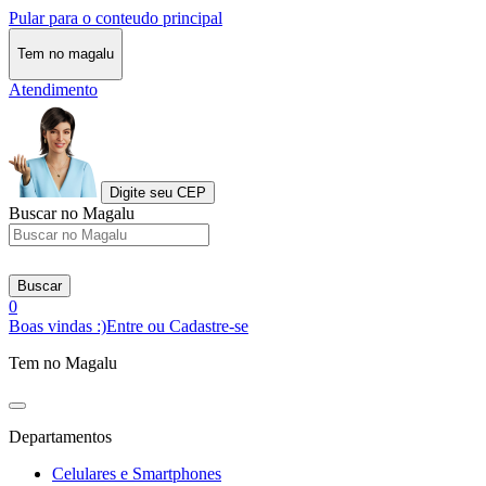
Pular para o conteudo principal
Tem no magalu
Atendimento
Digite seu CEP
Buscar no Magalu
Buscar
0
Boas vindas :)
Entre ou Cadastre-se
Tem no Magalu
Departamentos
Celulares e Smartphones