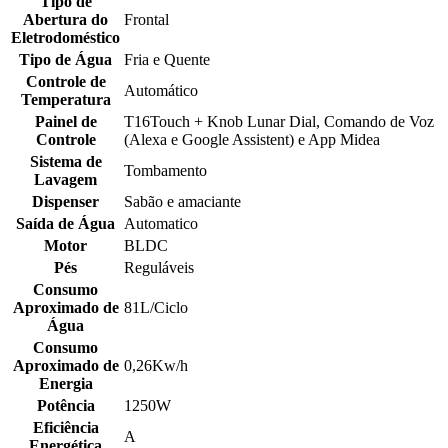
Tipo de
Abertura do
Frontal
Eletrodoméstico
Tipo de Água
Fria e Quente
Controle de
Automático
Temperatura
Painel de
T16Touch + Knob Lunar Dial, Comando de Voz
Controle
(Alexa e Google Assistent) e App Midea
Sistema de
Tombamento
Lavagem
Dispenser
Sabão e amaciante
Saída de Água
Automatico
Motor
BLDC
Pés
Reguláveis
Consumo
Aproximado de
81L/Ciclo
Água
Consumo
Aproximado de
0,26Kw/h
Energia
Potência
1250W
Eficiência
A
Energética