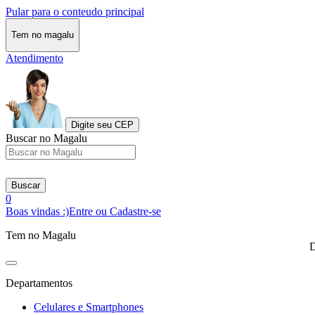
Pular para o conteudo principal
Tem no magalu
Atendimento
Digite seu CEP
Buscar no Magalu
Buscar
0
Boas vindas :)
Entre ou Cadastre-se
Tem no Magalu
D
Departamentos
Celulares e Smartphones