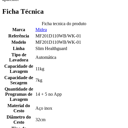
Ficha Técnica
Ficha tecnica do produto
Marca
Midea
Referência
MF201D110WB/WK-01
Modelo
MF201D110WB/WK-01
Linha
Slim Healthguard
Tipo de
Automática
Lavadora
Capacidade de
11kg
Lavagem
Capacidade de
7kg
Secagem
Quantidade de
Programas de
14 + 5 no App
Lavagem
Material do
Aço inox
Cesto
Diâmetro do
32cm
Cesto