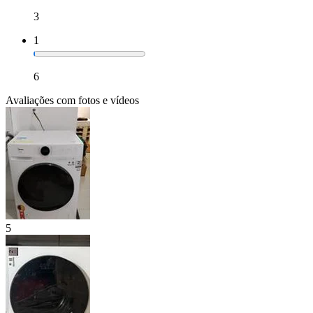
3
1
6
Avaliações com fotos e vídeos
5