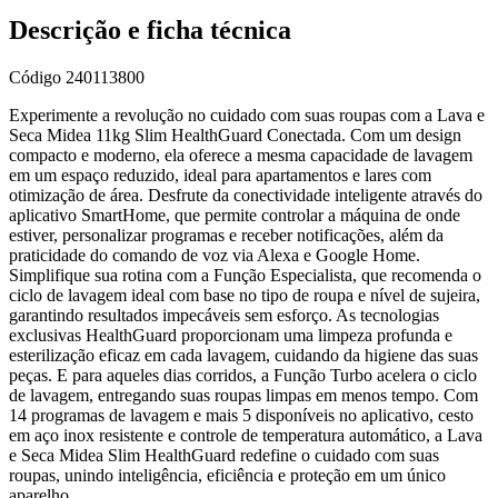
Descrição e ficha técnica
Código
240113800
Experimente a revolução no cuidado com suas roupas com a Lava e
Seca Midea 11kg Slim HealthGuard Conectada. Com um design
compacto e moderno, ela oferece a mesma capacidade de lavagem
em um espaço reduzido, ideal para apartamentos e lares com
otimização de área. Desfrute da conectividade inteligente através do
aplicativo SmartHome, que permite controlar a máquina de onde
estiver, personalizar programas e receber notificações, além da
praticidade do comando de voz via Alexa e Google Home.
Simplifique sua rotina com a Função Especialista, que recomenda o
ciclo de lavagem ideal com base no tipo de roupa e nível de sujeira,
garantindo resultados impecáveis sem esforço. As tecnologias
exclusivas HealthGuard proporcionam uma limpeza profunda e
esterilização eficaz em cada lavagem, cuidando da higiene das suas
peças. E para aqueles dias corridos, a Função Turbo acelera o ciclo
de lavagem, entregando suas roupas limpas em menos tempo. Com
14 programas de lavagem e mais 5 disponíveis no aplicativo, cesto
em aço inox resistente e controle de temperatura automático, a Lava
e Seca Midea Slim HealthGuard redefine o cuidado com suas
roupas, unindo inteligência, eficiência e proteção em um único
aparelho.